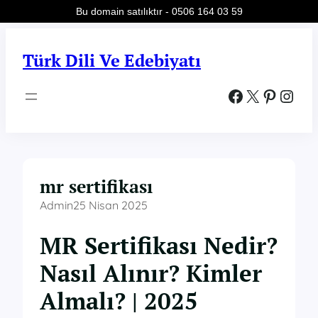
Bu domain satılıktır - 0506 164 03 59
İçeriğe
geç
Türk Dili Ve Edebiyatı
Facebook
X
Pinterest
Instagram
mr sertifikası
Admin
25 Nisan 2025
MR Sertifikası Nedir?
Nasıl Alınır? Kimler
Almalı? | 2025