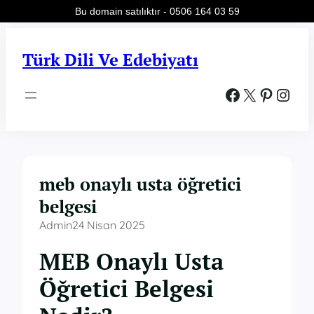
Bu domain satılıktır - 0506 164 03 59
İçeriğe
geç
Türk Dili Ve Edebiyatı
Facebook
X
Pinterest
Instagram
meb onaylı usta öğretici
belgesi
Admin
24 Nisan 2025
MEB Onaylı Usta
Öğretici Belgesi