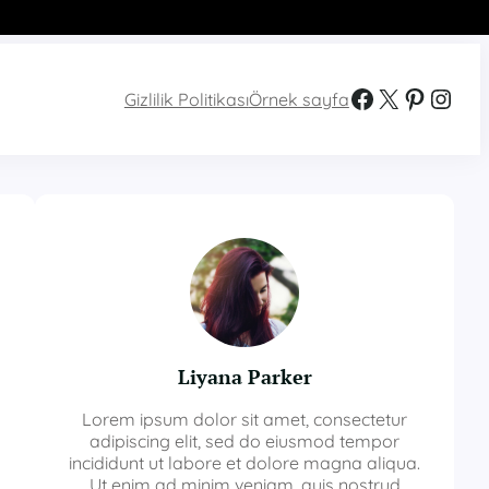
Facebook
X
Pinterest
Instagram
Gizlilik Politikası
Örnek sayfa
Liyana Parker
Lorem ipsum dolor sit amet, consectetur
adipiscing elit, sed do eiusmod tempor
incididunt ut labore et dolore magna aliqua.
Ut enim ad minim veniam, quis nostrud