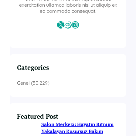
exercitation ullamco laboris nisi ut aliquip ex
ea commodo consequat.
X
Last.fm
Instagram
Categories
Genel
(50.229)
Featured Post
Salon Merkezi: Hayatın Ritmini
Yakalayan Kusursuz Bakım