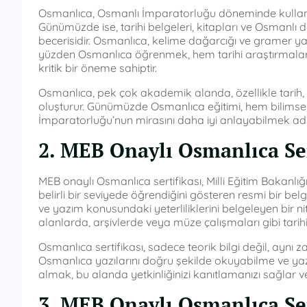
Osmanlıca, Osmanlı İmparatorluğu döneminde kullanıla
Günümüzde ise, tarihi belgeleri, kitapları ve Osmanlı d
becerisidir. Osmanlıca, kelime dağarcığı ve gramer ya
yüzden Osmanlıca öğrenmek, hem tarihi araştırmala
kritik bir öneme sahiptir.
Osmanlıca, pek çok akademik alanda, özellikle tarih, 
oluşturur. Günümüzde Osmanlıca eğitimi, hem bilims
İmparatorluğu’nun mirasını daha iyi anlayabilmek adı
2. MEB Onaylı Osmanlıca Ser
MEB onaylı Osmanlıca sertifikası, Milli Eğitim Bakanlığı
belirli bir seviyede öğrendiğini gösteren resmi bir belged
ve yazım konusundaki yeterliliklerini belgeleyen bir ni
alanlarda, arşivlerde veya müze çalışmaları gibi tarih
Osmanlıca sertifikası, sadece teorik bilgi değil, aynı z
Osmanlıca yazılarını doğru şekilde okuyabilme ve yaza
almak, bu alanda yetkinliğinizi kanıtlamanızı sağlar 
3. MEB Onaylı Osmanlıca Ser