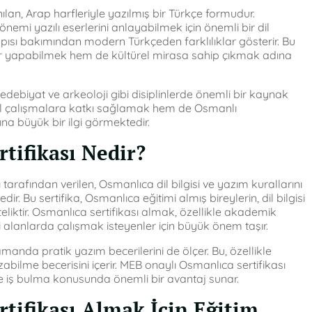
n, Arap harfleriyle yazılmış bir Türkçe formudur.
önemi yazılı eserlerini anlayabilmek için önemli bir dil
pısı bakımından modern Türkçeden farklılıklar gösterir. Bu
r yapabilmek hem de kültürel mirasa sahip çıkmak adına
edebiyat ve arkeoloji gibi disiplinlerde önemli bir kaynak
el çalışmalara katkı sağlamak hem de Osmanlı
na büyük bir ilgi görmektedir.
tifikası Nedir?
 tarafından verilen, Osmanlıca dil bilgisi ve yazım kurallarını
ir. Bu sertifika, Osmanlıca eğitimi almış bireylerin, dil bilgisi
teliktir. Osmanlıca sertifikası almak, özellikle akademik
i alanlarda çalışmak isteyenler için büyük önem taşır.
amanda pratik yazım becerilerini de ölçer. Bu, özellikle
bilme becerisini içerir. MEB onaylı Osmanlıca sertifikası
ve iş bulma konusunda önemli bir avantaj sunar.
tifikası Almak İçin Eğitim