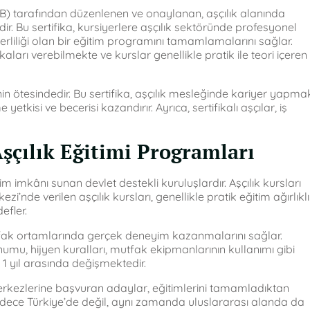
(MEB) tarafından düzenlenen ve onaylanan, aşçılık alanında
ir. Bu sertifika, kursiyerlere aşçılık sektöründe profesyonel
rliliği olan bir eğitim programını tamamlamalarını sağlar.
aları verebilmekte ve kurslar genellikle pratik ile teori içeren
nin ötesindedir. Bu sertifika, aşçılık mesleğinde kariyer yapma
tkisi ve becerisi kazandırır. Ayrıca, sertifikalı aşçılar, iş
Aşçılık Eğitimi Programları
im imkânı sunan devlet destekli kuruluşlardır. Aşçılık kursları
’nde verilen aşçılık kursları, genellikle pratik eğitim ağırlıklı
efler.
n mutfak ortamlarında gerçek deneyim kazanmalarını sağlar.
umu, hijyen kuralları, mutfak ekipmanlarının kullanımı gibi
e 1 yıl arasında değişmektedir.
 merkezlerine başvuran adaylar, eğitimlerini tamamladıktan
sadece Türkiye’de değil, aynı zamanda uluslararası alanda da