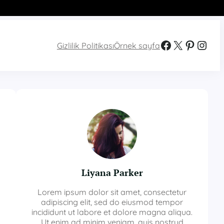
Facebook
X
Pinterest
Instagram
Gizlilik Politikası
Örnek sayfa
Liyana Parker
Lorem ipsum dolor sit amet, consectetur
adipiscing elit, sed do eiusmod tempor
incididunt ut labore et dolore magna aliqua.
Ut enim ad minim veniam, quis nostrud