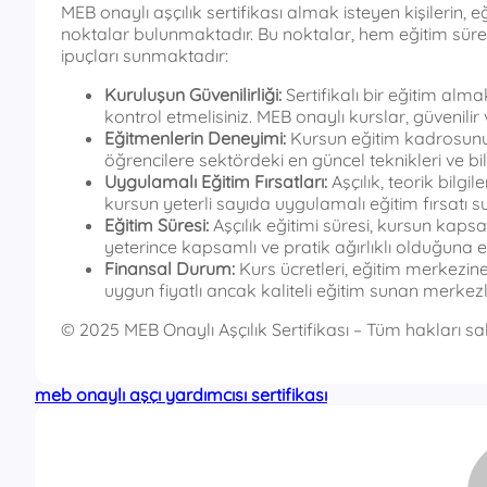
MEB onaylı aşçılık sertifikası almak isteyen kişilerin
noktalar bulunmaktadır. Bu noktalar, hem eğitim süre
ipuçları sunmaktadır:
Kuruluşun Güvenilirliği:
Sertifikalı bir eğitim al
kontrol etmelisiniz. MEB onaylı kurslar, güvenilir
Eğitmenlerin Deneyimi:
Kursun eğitim kadrosunun
öğrencilere sektördeki en güncel teknikleri ve bilg
Uygulamalı Eğitim Fırsatları:
Aşçılık, teorik bilg
kursun yeterli sayıda uygulamalı eğitim fırsatı s
Eğitim Süresi:
Aşçılık eğitimi süresi, kursun kaps
yeterince kapsamlı ve pratik ağırlıklı olduğuna 
Finansal Durum:
Kurs ücretleri, eğitim merkezine 
uygun fiyatlı ancak kaliteli eğitim sunan merkezle
© 2025 MEB Onaylı Aşçılık Sertifikası – Tüm hakları sakl
meb onaylı aşçı yardımcısı sertifikası