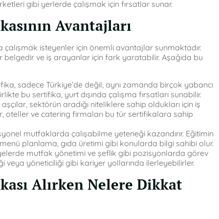
şirketleri gibi yerlerde çalışmak için fırsatlar sunar.
ikasının Avantajları
a çalışmak isteyenler için önemli avantajlar sunmaktadır.
bir belgedir ve iş arayanlar için fark yaratabilir. Aşağıda bu
ifika, sadece Türkiye’de değil, aynı zamanda birçok yabancı
irlikte bu sertifika, yurt dışında çalışma fırsatları sunabilir.
şçılar, sektörün aradığı niteliklere sahip oldukları için iş
teller ve catering firmaları bu tür sertifikalara sahip
ofesyonel mutfaklarda çalışabilme yeteneği kazandırır. Eğitimin
menü planlama, gıda üretimi gibi konularda bilgi sahibi olur.
yelerde mutfak yönetimi ve şeflik gibi pozisyonlarda görev
ği veya yöneticiliği gibi kariyer yollarında ilerleyebilirler.
ikası Alırken Nelere Dikkat