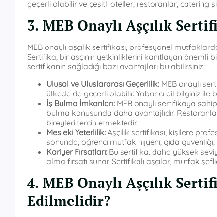
geçerli olabilir ve çeşitli oteller, restoranlar, catering 
3. MEB Onaylı Aşçılık Sertif
MEB onaylı aşçılık sertifikası, profesyonel mutfaklard
Sertifika, bir aşçının yetkinliklerini kanıtlayan önemli 
sertifikanın sağladığı bazı avantajları bulabilirsiniz:
Ulusal ve Uluslararası Geçerlilik:
MEB onaylı sert
ülkede de geçerli olabilir. Yabancı dil bilginiz ile b
İş Bulma İmkanları:
MEB onaylı sertifikaya sahip a
bulma konusunda daha avantajlıdır. Restoranlar, o
bireyleri tercih etmektedir.
Mesleki Yeterlilik:
Aşçılık sertifikası, kişilere pr
sonunda, öğrenci mutfak hijyeni, gıda güvenliği, 
Kariyer Fırsatları:
Bu sertifika, daha yüksek sevi
alma fırsatı sunar. Sertifikalı aşçılar, mutfak şefli
4. MEB Onaylı Aşçılık Sertif
Edilmelidir?