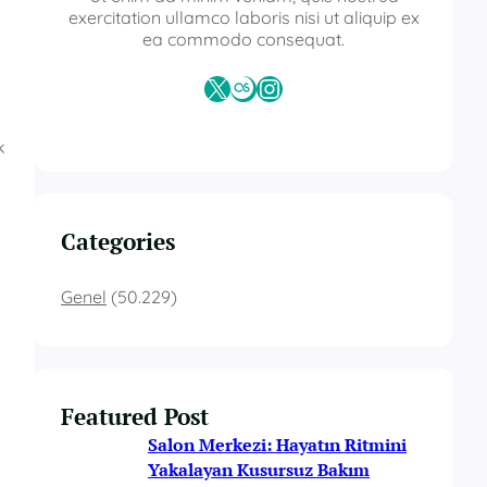
exercitation ullamco laboris nisi ut aliquip ex
ea commodo consequat.
X
Last.fm
Instagram
k
Categories
Genel
(50.229)
Featured Post
Salon Merkezi: Hayatın Ritmini
Yakalayan Kusursuz Bakım