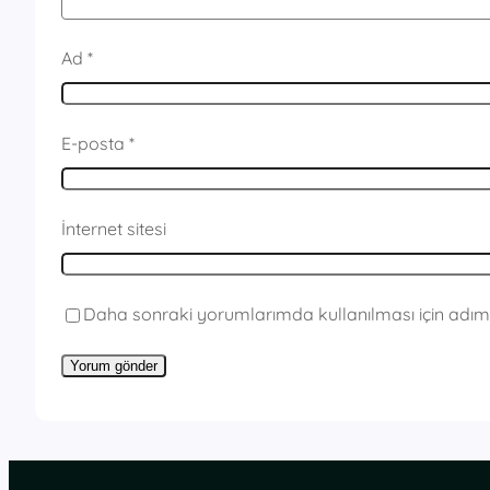
Ad
*
E-posta
*
İnternet sitesi
Daha sonraki yorumlarımda kullanılması için adım,