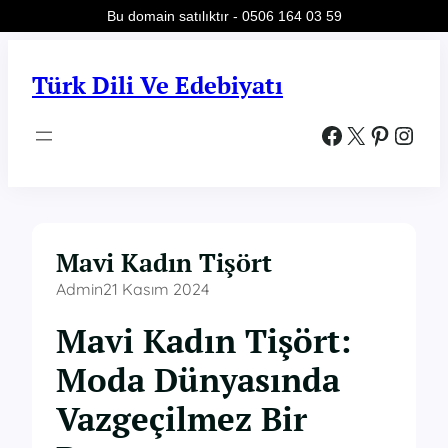
Bu domain satılıktır - 0506 164 03 59
İçeriğe
geç
Türk Dili Ve Edebiyatı
Facebook
X
Pinterest
Instagram
Mavi Kadın Tişört
Admin
21 Kasım 2024
Mavi Kadın Tişört:
Moda Dünyasında
Vazgeçilmez Bir