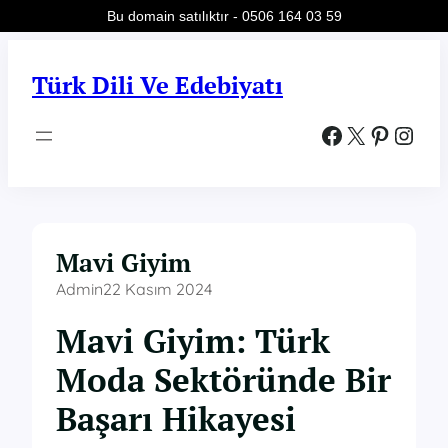
Bu domain satılıktır - 0506 164 03 59
İçeriğe
geç
Türk Dili Ve Edebiyatı
Facebook
X
Pinterest
Instagram
Mavi Giyim
Admin
22 Kasım 2024
Mavi Giyim: Türk
Moda Sektöründe Bir
Başarı Hikayesi