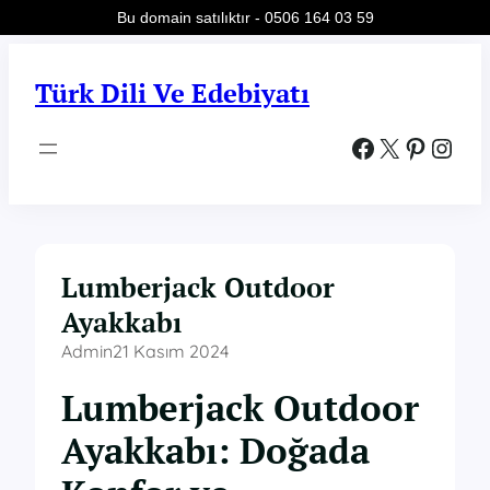
Bu domain satılıktır - 0506 164 03 59
İçeriğe
geç
Türk Dili Ve Edebiyatı
Facebook
X
Pinterest
Instagram
Lumberjack Outdoor
Ayakkabı
Admin
21 Kasım 2024
Lumberjack Outdoor
Ayakkabı: Doğada