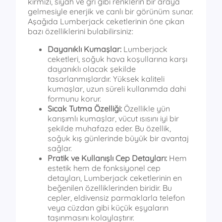
kırmızı, siyah ve gri gibi renklerin bir araya
gelmesiyle enerjik ve canlı bir görünüm sunar.
Aşağıda Lumberjack ceketlerinin öne çıkan
bazı özelliklerini bulabilirsiniz:
Dayanıklı Kumaşlar:
Lumberjack
ceketleri, soğuk hava koşullarına karşı
dayanıklı olacak şekilde
tasarlanmışlardır. Yüksek kaliteli
kumaşlar, uzun süreli kullanımda dahi
formunu korur.
Sıcak Tutma Özelliği:
Özellikle yün
karışımlı kumaşlar, vücut ısısını iyi bir
şekilde muhafaza eder. Bu özellik,
soğuk kış günlerinde büyük bir avantaj
sağlar.
Pratik ve Kullanışlı Cep Detayları:
Hem
estetik hem de fonksiyonel cep
detayları, Lumberjack ceketlerinin en
beğenilen özelliklerinden biridir. Bu
cepler, eldivensiz parmaklarla telefon
veya cüzdan gibi küçük eşyaların
taşınmasını kolaylaştırır.