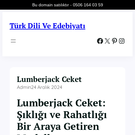
Bu domain satılıktır - 0506 164 03 59
İçeriğe
geç
Türk Dili Ve Edebiyatı
Facebook
X
Pinterest
Instagram
Lumberjack Ceket
Admin
24 Aralık 2024
Lumberjack Ceket:
Şıklığı ve Rahatlığı
Bir Araya Getiren