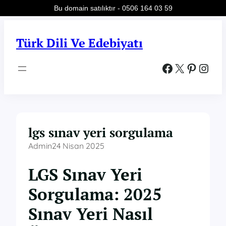
Bu domain satılıktır - 0506 164 03 59
İçeriğe
geç
Türk Dili Ve Edebiyatı
Facebook
X
Pinterest
Instagram
lgs sınav yeri sorgulama
Admin
24 Nisan 2025
LGS Sınav Yeri
Sorgulama: 2025
Sınav Yeri Nasıl