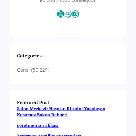
ea commodo consequat.
X
Last.fm
Instagram
Categories
Genel
(50.229)
Featured Post
Salon Merkezi: Hayatın Ritmini Yakalayan
Kusursuz Bakım Rehberi
öğretmen sertifikası
öğretmen sertifika programları