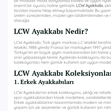
bir modadır. Moda dünyasında kalitesi ve uygun fiyat
önemli bir oyuncu haline gelmiştir.
LCW Ayakkabı
, şı
tarzdan insana hitap etmeyi başarmaktadır. Bu yazımı
üretim süreçlerinden, müşteri geri bildirimlerinden v
alacağız.
LCW Ayakkabı Nedir?
LCW Ayakkabı, Türk giyim markası LC Waikiki tarafında
Waikiki, 1988 yılında Fransız bir markayken 1997 yılın
Türkiye’nin en büyük giyim markalarından biri haline g
ürün yelpazesiyle tanınır. Ayakkabı koleksiyonu da bu
koleksiyonları, hem günlük kullanım için uygun modelle
LCW Ayakkabı Koleksiyonla
1. Erkek Ayakkabıları
LCW Ayakkabı’nın erkek koleksiyonu, şıklığı ve rahatl
spor ayakkabılardan klasik modellere, sandaletlerden
Erkek ayakkabılarının tasarımlarında modern ve minima
yaşamı için şık seçenekler ve günlük kullanım için rahat