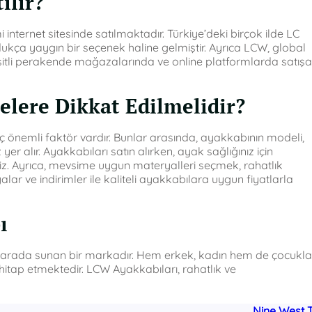
ılır?
nternet sitesinde satılmaktadır. Türkiye’deki birçok ilde LC
dukça yaygın bir seçenek haline gelmiştir. Ayrıca LCW, global
eşitli perakende mağazalarında ve online platformlarda satışa
elere Dikkat Edilmelidir?
önemli faktör vardır. Bunlar arasında, ayakkabının modeli,
r alır. Ayakkabıları satın alırken, ayak sağlığınız için
iniz. Ayrıca, mevsime uygun materyalleri seçmek, rahatlık
ar ve indirimler ile kaliteli ayakkabılara uygun fiyatlarla
ı
bir arada sunan bir markadır. Hem erkek, kadın hem de çocukla
hitap etmektedir. LCW Ayakkabıları, rahatlık ve
Nine West T