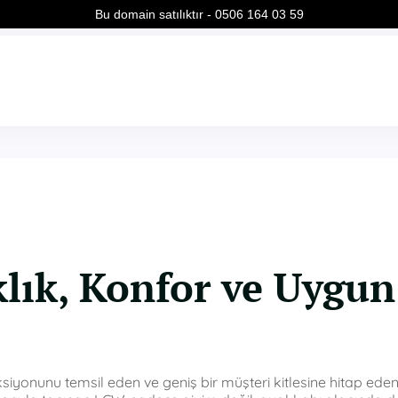
Bu domain satılıktır - 0506 164 03 59
lık, Konfor ve Uygun
yonunu temsil eden ve geniş bir müşteri kitlesine hitap ede