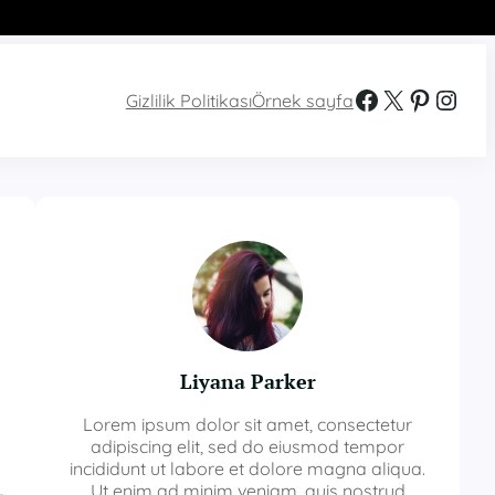
Facebook
X
Pinterest
Instagram
Gizlilik Politikası
Örnek sayfa
Liyana Parker
Lorem ipsum dolor sit amet, consectetur
adipiscing elit, sed do eiusmod tempor
incididunt ut labore et dolore magna aliqua.
n
Ut enim ad minim veniam, quis nostrud