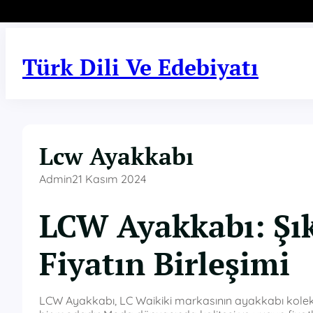
İçeriğe
geç
Türk Dili Ve Edebiyatı
Lcw Ayakkabı
Admin
21 Kasım 2024
LCW Ayakkabı: Şık
Fiyatın Birleşimi
LCW Ayakkabı, LC Waikiki markasının ayakkabı koleksi