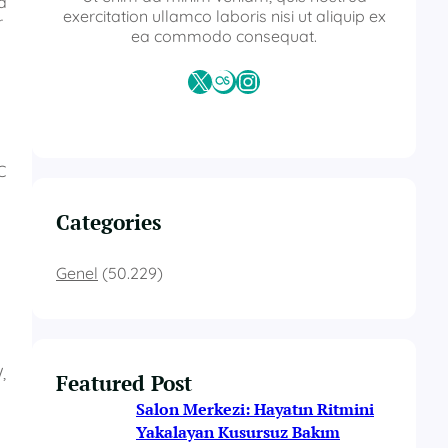
a
exercitation ullamco laboris nisi ut aliquip ex
r
ea commodo consequat.
X
Last.fm
Instagram
C
Categories
Genel
(50.229)
,
Featured Post
Salon Merkezi: Hayatın Ritmini
Yakalayan Kusursuz Bakım