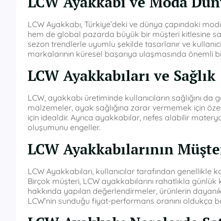
LCW Ayakkabı ve Moda Düny
LCW Ayakkabı, Türkiye’deki ve dünya çapındaki moda
hem de global pazarda büyük bir müşteri kitlesine sahi
sezon trendlerle uyumlu şekilde tasarlanır ve kullanıcıl
markalarının küresel başarıya ulaşmasında önemli bir
LCW Ayakkabıları ve Sağlık
LCW, ayakkabı üretiminde kullanıcıların sağlığını da 
malzemeler, ayak sağlığına zarar vermemek için özenle
için idealdir. Ayrıca ayakkabılar, nefes alabilir matery
oluşumunu engeller.
LCW Ayakkabılarının Müşte
LCW Ayakkabıları, kullanıcılar tarafından genellikle ko
Birçok müşteri, LCW ayakkabılarını rahatlıkla günlük 
hakkında yapılan değerlendirmeler, ürünlerin dayanıklı
LCW’nin sunduğu fiyat-performans oranını oldukça baş