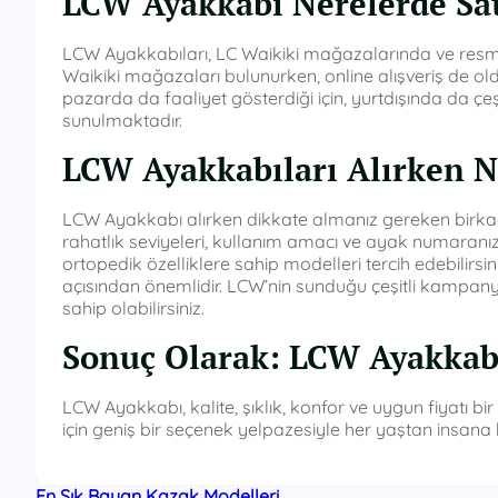
LCW Ayakkabı Nerelerde Sat
LCW Ayakkabıları, LC Waikiki mağazalarında ve resmi i
Waikiki mağazaları bulunurken, online alışveriş de ol
pazarda da faaliyet gösterdiği için, yurtdışında da ç
sunulmaktadır.
LCW Ayakkabıları Alırken N
LCW Ayakkabı alırken dikkate almanız gereken birkaç 
rahatlık seviyeleri, kullanım amacı ve ayak numaranız ye
ortopedik özelliklere sahip modelleri tercih edebilirs
açısından önemlidir. LCW’nin sunduğu çeşitli kampanyal
sahip olabilirsiniz.
Sonuç Olarak: LCW Ayakkab
LCW Ayakkabı, kalite, şıklık, konfor ve uygun fiyatı 
için geniş bir seçenek yelpazesiyle her yaştan insana 
En Şık Bayan Kazak Modelleri