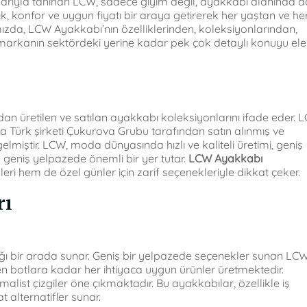
larıyla tanınan LCW, sadece giyim değil, ayakkabı alanında d
klık, konfor ve uygun fiyatı bir araya getirerek her yaştan ve he
zda, LCW Ayakkabı’nın özelliklerinden, koleksiyonlarından,
e markanın sektördeki yerine kadar pek çok detaylı konuyu ele
n üretilen ve satılan ayakkabı koleksiyonlarını ifade eder. L
da Türk şirketi Çukurova Grubu tarafından satın alınmış ve
elmiştir. LCW, moda dünyasında hızlı ve kaliteli üretimi, geniş
 geniş yelpazede önemli bir yer tutar.
LCW Ayakkabı
ri hem de özel günler için zarif seçenekleriyle dikkat çeker.
rı
ığı bir arada sunar. Geniş bir yelpazede seçenekler sunan LCW
 botlara kadar her ihtiyaca uygun ürünler üretmektedir.
list çizgiler öne çıkmaktadır. Bu ayakkabılar, özellikle iş
 alternatifler sunar.