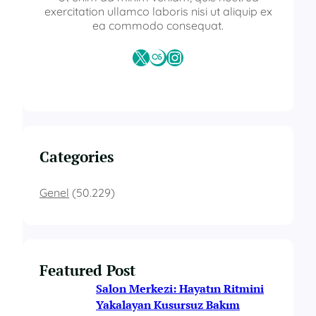
exercitation ullamco laboris nisi ut aliquip ex
ea commodo consequat.
X
Last.fm
Instagram
Categories
Genel
(50.229)
Featured Post
Salon Merkezi: Hayatın Ritmini
Yakalayan Kusursuz Bakım