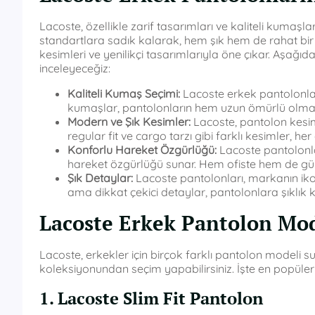
Lacoste, özellikle zarif tasarımları ve kaliteli kumaşl
standartlara sadık kalarak, hem şık hem de rahat bir
kesimleri ve yenilikçi tasarımlarıyla öne çıkar. Aşağıd
inceleyeceğiz:
Kaliteli Kumaş Seçimi:
Lacoste erkek pantolonları
kumaşlar, pantolonların hem uzun ömürlü olmas
Modern ve Şık Kesimler:
Lacoste, pantolon kesimle
regular fit ve cargo tarzı gibi farklı kesimler, her
Konforlu Hareket Özgürlüğü:
Lacoste pantolonla
hareket özgürlüğü sunar. Hem ofiste hem de günlük
Şık Detaylar:
Lacoste pantolonları, markanın ikon
ama dikkat çekici detaylar, pantolonlara şıklık k
Lacoste Erkek Pantolon Mod
Lacoste, erkekler için birçok farklı pantolon modeli 
koleksiyonundan seçim yapabilirsiniz. İşte en popüle
1. Lacoste Slim Fit Pantolon