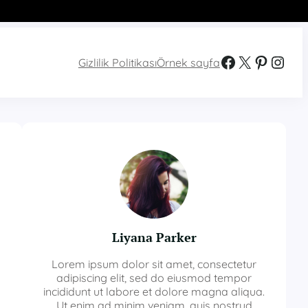
Facebook
X
Pinterest
Instagram
Gizlilik Politikası
Örnek sayfa
Liyana Parker
Lorem ipsum dolor sit amet, consectetur
adipiscing elit, sed do eiusmod tempor
incididunt ut labore et dolore magna aliqua.
Ut enim ad minim veniam, quis nostrud