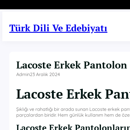
İçeriğe
geç
Türk Dili Ve Edebiyatı
Lacoste Erkek Pantolon
Admin
23 Aralık 2024
Lacoste Erkek Pan
Şıklığı ve rahatlığı bir arada sunan Lacoste erkek p
parçalardan biridir. Hem günlük kullanım hem de özel 
Lacoste Erkek Pantolonların