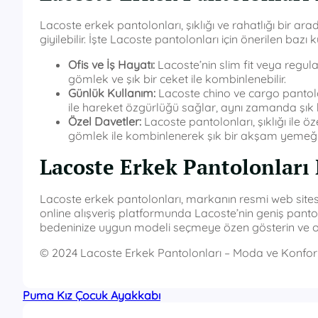
Lacoste erkek pantolonları, şıklığı ve rahatlığı bir ar
giyilebilir. İşte Lacoste pantolonları için önerilen bazı 
Ofis ve İş Hayatı:
Lacoste’nin slim fit veya regular
gömlek ve şık bir ceket ile kombinlenebilir.
Günlük Kullanım:
Lacoste chino ve cargo pantolo
ile hareket özgürlüğü sağlar, aynı zamanda şık
Özel Davetler:
Lacoste pantolonları, şıklığı ile öze
gömlek ile kombinlenerek şık bir akşam yemeği iç
Lacoste Erkek Pantolonları
Lacoste erkek pantolonları, markanın resmi web sitesi v
online alışveriş platformunda Lacoste’nin geniş pan
bedeninize uygun modeli seçmeye özen gösterin ve ori
© 2024 Lacoste Erkek Pantolonları – Moda ve Konfo
Puma Kız Çocuk Ayakkabı