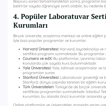
Başvuru süreci tamamlandıktan sonra, programın ba
belirli bir sayıda öğrenciyle sınırlı olabilir, bu neden
4. Popüler Laboratuvar Sert
Kurumları
Birçok üniversite, araştırma merkezi ve online eğitim 
İşte bazı popüler programlar ve kurumlar:
Harvard Üniversitesi:
Harvard, biyoteknoloji ve 
sertifika programı sunmaktadır. Bu programlar gen
Coursera ve edX:
Bu platformlar, çevrimiçi labora
konularda çok sayıda kurs bulunmaktadır.
Yale Üniversitesi:
Yale, bilimsel araştırmalar ve l
programları sunar.
Stanford Üniversitesi:
Laboratuvar güvenliği ve bi
Stanford, dünya çapında tanınan bir eğitim kur
Türk Üniversiteleri:
Türkiye’de de birçok üniversit
sertifikası programları sunmaktadır. İstanbul Tekn
kurumları, bu alanda öncü kurumlar arasında yer
Online platformlar ve üniversiteler arasında seçim yap