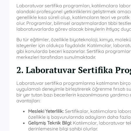
Laboratuvar sertifika programları, katılımcılara lab
alandaki profesyonel yetkinliklerini geliştirmek amac
genellikle kısa süreli olup, katılımcıların teori ve pr
olur. Programlar, bilimsel araştırmalardan tıbbi testl
laboratuvarlarda görev alacak bireylerin ihtiyaç duydu
Bu tür eğitimler, özellikle biyoteknoloji, kimya, molekü
isteyenler için oldukça faydalıdır. Katılımcılar, labora
gibi konularda beceri kazanırlar. Sertifika programları
merkezleri tarafından sunulmaktadır.
2. Laboratuvar Sertifika Pr
Laboratuvar sertifika programlarına katılmanın birçok 
uygulamalı deneyimle birleştirerek öğrenme fırsatı s
bir yer tutan bazı becerilerin kazanılmasına yardımcı o
avantajları:
Mesleki Yeterlilik:
Sertifikalar, katılımcılara labor
özellikle iş başvurularında adayların daha fazla 
Gelişmiş Teknik Bilgi:
Katılımcılar, laboratuvar tek
derinlemesine bilgi sahibi olurlar.