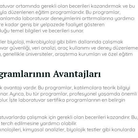
oratuvar ortamında gerekli olan becerileri kazandırmak ve bu
ıyla düzenlenen eğitim programlarıdır. Bu programlar,
atik anlamda laboratuvar deneyimlerini arttırmalarına yardımcı
ere kadar geniş bir yelpazede faaliyet gösteren
ğu temel bilgileri ve becerileri sunar.
ler biyoloji, mikrobiyoloji gibi bilim dallarında çalışmak
tuvar güvenliği, veri analizi, araç kullanımı ve deney düzenleme
, genellikle üniversiteler, araştırma kurumları ve özel eğitim
ogramlarının Avantajları
avantajı vardır. Bu programlar, katılımcılara teorik bilgiyi
unar. Ayrıca, bu tür programlar, profesyonel yaşamda önemli
lur. İşte laboratuvar sertifika programlarının en belirgin
atuvarlarda çalışmak için gerekli olan becerileri kazandırır. Bu,
tercih edilmesine yardımcı olabilir.
nolojileri, kimyasal analizler, biyolojik testler gibi konularda