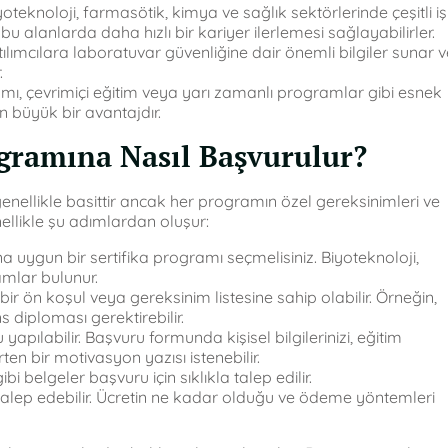
teknoloji, farmasötik, kimya ve sağlık sektörlerinde çeşitli iş
r, bu alanlarda daha hızlı bir kariyer ilerlemesi sağlayabilirler.
ılımcılara laboratuvar güvenliğine dair önemli bilgiler sunar v
.
amı, çevrimiçi eğitim veya yarı zamanlı programlar gibi esnek
in büyük bir avantajdır.
ogramına Nasıl Başvurulur?
nellikle basittir ancak her programın özel gereksinimleri ve
nellikle şu adımlardan oluşur:
na uygun bir sertifika programı seçmelisiniz. Biyoteknoloji,
amlar bulunur.
bir ön koşul veya gereksinim listesine sahip olabilir. Örneğin,
s diploması gerektirebilir.
apılabilir. Başvuru formunda kişisel bilgilerinizi, eğitim
ten bir motivasyon yazısı istenebilir.
i belgeler başvuru için sıklıkla talep edilir.
alep edebilir. Ücretin ne kadar olduğu ve ödeme yöntemleri