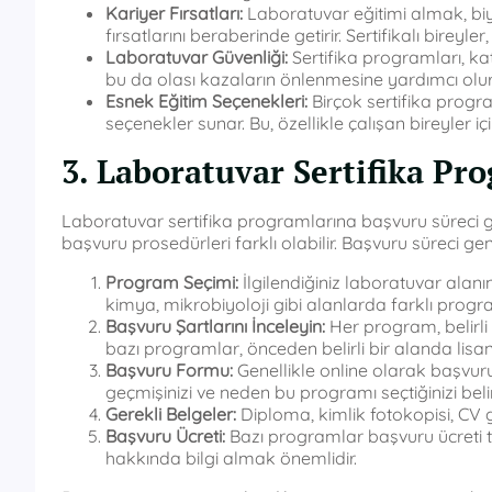
Kariyer Fırsatları:
Laboratuvar eğitimi almak, biyo
fırsatlarını beraberinde getirir. Sertifikalı bireyle
Laboratuvar Güvenliği:
Sertifika programları, kat
bu da olası kazaların önlenmesine yardımcı olur
Esnek Eğitim Seçenekleri:
Birçok sertifika progr
seçenekler sunar. Bu, özellikle çalışan bireyler iç
3. Laboratuvar Sertifika Pr
Laboratuvar sertifika programlarına başvuru süreci ge
başvuru prosedürleri farklı olabilir. Başvuru süreci ge
Program Seçimi:
İlgilendiğiniz laboratuvar alanı
kimya, mikrobiyoloji gibi alanlarda farklı progr
Başvuru Şartlarını İnceleyin:
Her program, belirli 
bazı programlar, önceden belirli bir alanda lisan
Başvuru Formu:
Genellikle online olarak başvuru y
geçmişinizi ve neden bu programı seçtiğinizi belir
Gerekli Belgeler:
Diploma, kimlik fotokopisi, CV gib
Başvuru Ücreti:
Bazı programlar başvuru ücreti t
hakkında bilgi almak önemlidir.