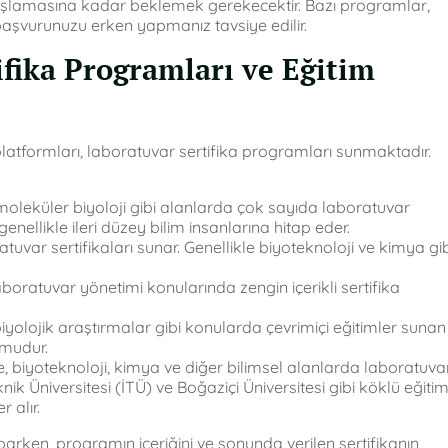
şlamasına kadar beklemek gerekecektir. Bazı programlar,
le başvurunuzu erken yapmanız tavsiye edilir.
ifika Programları ve Eğitim
platformları, laboratuvar sertifika programları sunmaktadır.
moleküler biyoloji gibi alanlarda çok sayıda laboratuvar
ellikle ileri düzey bilim insanlarına hitap eder.
tuvar sertifikaları sunar. Genellikle biyoteknoloji ve kimya gib
aboratuvar yönetimi konularında zengin içerikli sertifika
yolojik araştırmalar gibi konularda çevrimiçi eğitimler sunan
umudur.
e, biyoteknoloji, kimya ve diğer bilimsel alanlarda laboratuva
ik Üniversitesi (İTÜ) ve Boğaziçi Üniversitesi gibi köklü eğiti
 alır.
arken, programın içeriğini ve sonunda verilen sertifikanın