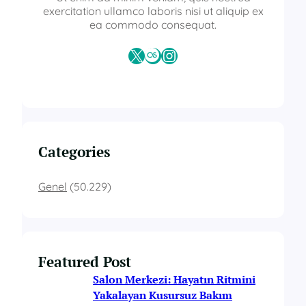
exercitation ullamco laboris nisi ut aliquip ex
ea commodo consequat.
X
Last.fm
Instagram
Categories
Genel
(50.229)
Featured Post
Salon Merkezi: Hayatın Ritmini
Yakalayan Kusursuz Bakım