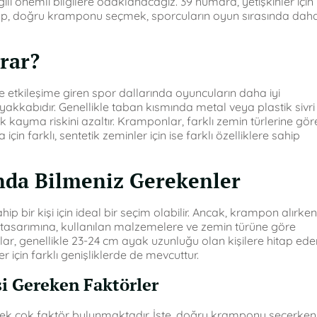
li önemli bilgilere odaklanacağız. 39 numara, yetişkinler için
lup, doğru kramponu seçmek, sporcuların oyun sırasında dah
rar?
 etkileşime giren spor dallarında oyuncuların daha iyi
yakkabıdır. Genellikle taban kısmında metal veya plastik sivri
kayma riskini azaltır. Kramponlar, farklı zemin türlerine gör
a için farklı, sentetik zeminler için ise farklı özelliklere sahip
da Bilmeniz Gerekenler
ir kişi için ideal bir seçim olabilir. Ancak, krampon alırken
asarımına, kullanılan malzemelere ve zemin türüne göre
 genellikle 23-24 cm ayak uzunluğu olan kişilere hitap eder
 için farklı genişliklerde de mevcuttur.
i Gereken Faktörler
ek çok faktör bulunmaktadır. İşte, doğru kramponu seçerken