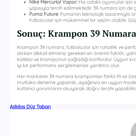
Nike Mercurial Vapor:
Hız odaklı oyuncular için 
yapısıyla tercih edilmektedir. 39 numara için de 
Puma Future:
Puma’nın teknolojik tasarımıyla ü
futbolcular için mükemmel bir seçim olabilir. G
Sonuç: Krampon 39 Numara S
Krampon 39 numara, futbolcular için rahatlık ve perf
alırken dikkat etmeniz gereken en önemli faktör, ya
kalitesi ve kramponun sağladığı konfordur. Uygun kr
iyi bir performans sergilemenize yardımcı olur.
Her markanın 39 numara kramponları farklı fit ve öze
mutlaka deneme yaparak, ayağınıza en uygun modeli bu
kullanıcı yorumlarını okuyarak doğru tercihi yapabilirs
Adidas Düz Taban