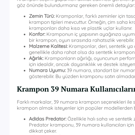
göz önünde bulundurmanız gereken önemli detaylar:
Zemin Türü:
Kramponlar, farklı zeminler için tasar
krampon tipleri mevcuttur. Örneğin, çim saha k
kramponları daha kısa ve plastik uçlar kullanır.
Konfor:
Kramponun iç yapısının ayağınıza uyum s
bir krampon, oyun sırasında rahatsızlık verebilir.
Malzeme Kalitesi:
Kramponlar, deri, sentetik ya 
genellikle daha rahat olsa da sentetik kramponla
Ağırlık:
Kramponların ağırlığı, oyuncunun performa
için idealdir, ancak dayanıklılık ve destek isteye
Numara Uyumu:
39 numara, standart bir numara 
gösterebilir. Bu yüzden kramponu satın almada
Krampon 39 Numara Kullanıcıları
Farklı markalar, 39 numara krampon seçenekleri ile 
krampon almak isteyenler için popüler modellerden b
Adidas Predator:
Özellikle halı saha ve sentet
Predator kramponu, 39 numara kullanıcıları için 
dikkat çeker.