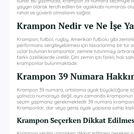
sunar. Bu yazımızda, krampon 39 numara seçimiyle ilgi
yaygın olarak tercih edilen bir ayakkabı numarası o
rahat ve güvenli olmalarını sağlar.
Krampon Nedir ve Ne İşe Ya
Krampon, futbol, rugby, Amerikan futbolu gibi zeminle
performans sergileyebilmesi için tasarlanmış bir tür a
uçlar bulunan kramponlar, zemine tutunmayı artırarak 
farklı özelliklerde üretilir. Çim zemin için farklı, halı sah
kramponlar bulunmaktadır.
Krampon 39 Numara Hakkın
Krampon 39 numara, ortalama ayak büyüklüğüne sahip b
yalnızca numaraya değil, aynı zamanda kramponun t
seçim yapmanız gerekmektedir. 39 numara kramponlar,
Kramponlar, dar veya geniş ayak yapısına sahip kişiler
Krampon Seçerken Dikkat Edilmes
Krampon seçimi yaparken dikkat edilmesi gereken p