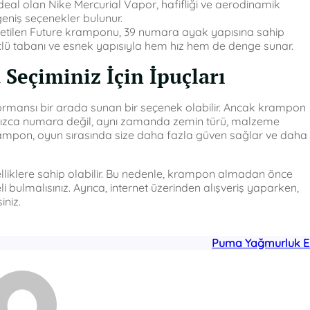
ideal olan Nike Mercurial Vapor, hafifliği ve aerodinamik
geniş seçenekler bulunur.
retilen Future kramponu, 39 numara ayak yapısına sahip
üçlü tabanı ve esnek yapısıyla hem hız hem de denge sunar.
eçiminiz İçin İpuçları
ormansı bir arada sunan bir seçenek olabilir. Ancak krampon
lnızca numara değil, aynı zamanda zemin türü, malzeme
ampon, oyun sırasında size daha fazla güven sağlar ve daha
lliklere sahip olabilir. Bu nedenle, krampon almadan önce
lmalısınız. Ayrıca, internet üzerinden alışveriş yaparken,
iniz.
Puma Yağmurluk E