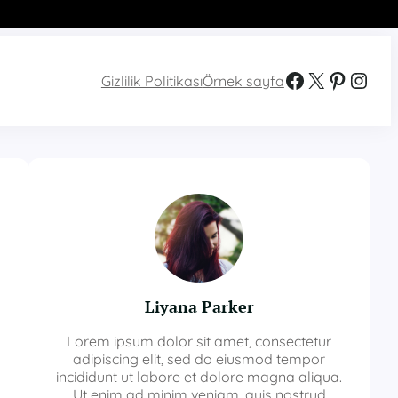
Facebook
X
Pinterest
Instagram
Gizlilik Politikası
Örnek sayfa
Liyana Parker
Lorem ipsum dolor sit amet, consectetur
adipiscing elit, sed do eiusmod tempor
incididunt ut labore et dolore magna aliqua.
Ut enim ad minim veniam, quis nostrud