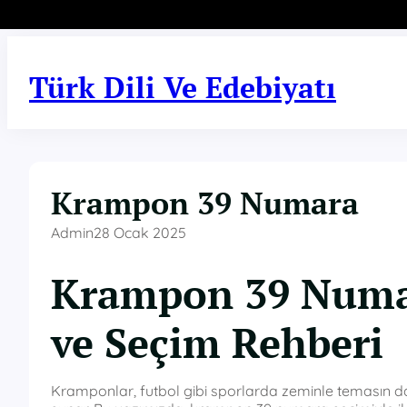
İçeriğe
geç
Türk Dili Ve Edebiyatı
Krampon 39 Numara
Admin
28 Ocak 2025
Krampon 39 Numara
ve Seçim Rehberi
Kramponlar, futbol gibi sporlarda zeminle temasın d