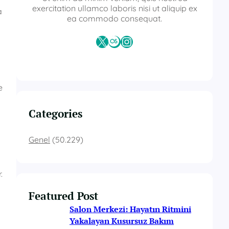
exercitation ullamco laboris nisi ut aliquip ex
a
ea commodo consequat.
X
Last.fm
Instagram
e
Categories
Genel
(50.229)
.
Featured Post
Salon Merkezi: Hayatın Ritmini
Yakalayan Kusursuz Bakım