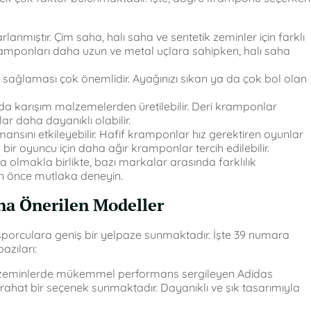
lanmıştır. Çim saha, halı saha ve sentetik zeminler için farklı
ramponları daha uzun ve metal uçlara sahipken, halı saha
ağlaması çok önemlidir. Ayağınızı sıkan ya da çok bol olan
da karışım malzemelerden üretilebilir. Deri kramponlar
r daha dayanıklı olabilir.
nsını etkileyebilir. Hafif kramponlar hız gerektiren oyunlar
n bir oyuncu için daha ağır kramponlar tercih edilebilir.
olmakla birlikte, bazı markalar arasında farklılık
n önce mutlaka deneyin.
na Önerilen Modeller
sporculara geniş bir yelpaze sunmaktadır. İşte 39 numara
azıları:
ik zeminlerde mükemmel performans sergileyen Adidas
rahat bir seçenek sunmaktadır. Dayanıklı ve şık tasarımıyla