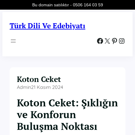
Bu domain satılıktır - 0506 164 03 59
İçeriğe
geç
Türk Dili Ve Edebiyatı
Facebook
X
Pinterest
Instagram
Koton Ceket
Admin
21 Kasım 2024
Koton Ceket: Şıklığın
ve Konforun
Buluşma Noktası