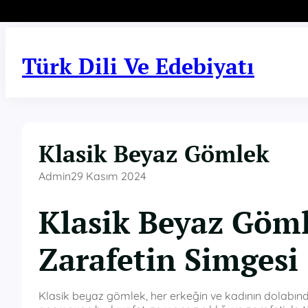
İçeriğe
geç
Türk Dili Ve Edebiyatı
Klasik Beyaz Gömlek
Admin
29 Kasım 2024
Klasik Beyaz Göml
Zarafetin Simgesi
Klasik beyaz gömlek, her erkeğin ve kadının dolabın