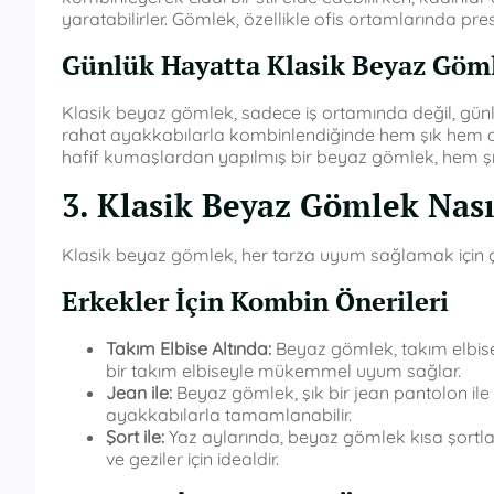
yaratabilirler. Gömlek, özellikle ofis ortamlarında prest
Günlük Hayatta Klasik Beyaz Göm
Klasik beyaz gömlek, sadece iş ortamında değil, günl
rahat ayakkabılarla kombinlendiğinde hem şık hem de 
hafif kumaşlardan yapılmış bir beyaz gömlek, hem şıklı
3. Klasik Beyaz Gömlek Nas
Klasik beyaz gömlek, her tarza uyum sağlamak için çeşitl
Erkekler İçin Kombin Önerileri
Takım Elbise Altında:
Beyaz gömlek, takım elbise a
bir takım elbiseyle mükemmel uyum sağlar.
Jean ile:
Beyaz gömlek, şık bir jean pantolon il
ayakkabılarla tamamlanabilir.
Şort ile:
Yaz aylarında, beyaz gömlek kısa şortlarla 
ve geziler için idealdir.