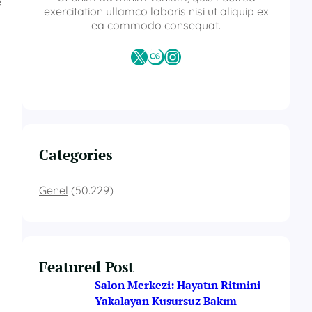
e
exercitation ullamco laboris nisi ut aliquip ex
ea commodo consequat.
X
Last.fm
Instagram
Categories
Genel
(50.229)
Featured Post
Salon Merkezi: Hayatın Ritmini
Yakalayan Kusursuz Bakım