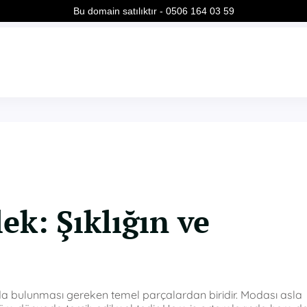
Bu domain satılıktır - 0506 164 03 59
ek: Şıklığın ve
da bulunması gereken temel parçalardan biridir. Modası asla