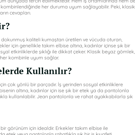
 tüm dünyada tercih edilmektedir. Hem iş ortamlarında hem d
kombinlendiğinde her duruma uyum sağlayabilir. Peki, klasik
arın cevapları.
ir?
k dokunmuş kaliteli kumaştan üretilen ve vücuda oturan,
ler için genellikle takım elbise altına, kadınlar içinse şık bir
al etkinliklerde şıklığı ile dikkat çeker. Klasik beyaz gömlek,
 her kombinle uyum sağlar.
lerde Kullanılır?
n çok yönlü bir parçadır. İş yerinden sosyal etkinliklere
bisenin altına, kadınlar için ise şık bir etek ya da pantolonla
la kullanılabilir. Jean pantolonla ve rahat ayakkabılarla şık
ir görünüm için idealdir. Erkekler takım elbise ile
da etek veya pantolonla rahatlıkla şık bir iş kıyafeti