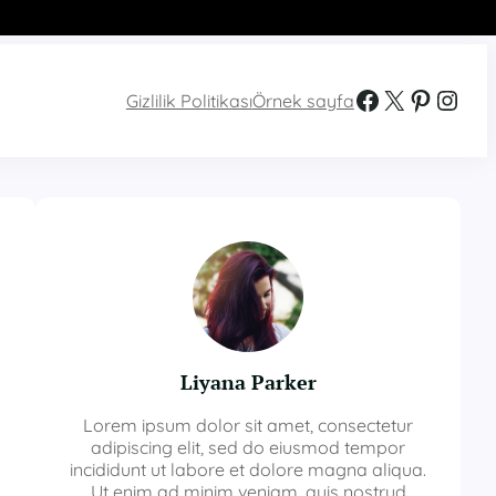
Facebook
X
Pinterest
Instagram
Gizlilik Politikası
Örnek sayfa
Liyana Parker
Lorem ipsum dolor sit amet, consectetur
adipiscing elit, sed do eiusmod tempor
incididunt ut labore et dolore magna aliqua.
Ut enim ad minim veniam, quis nostrud