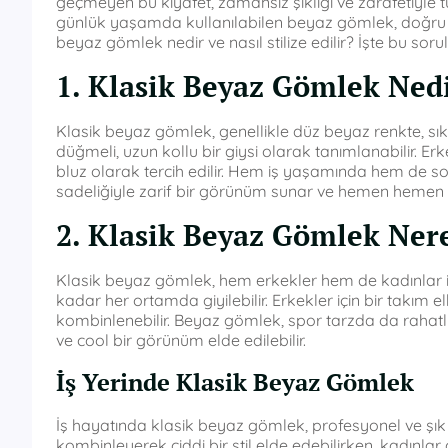
geçmeyen bu kıyafet, zamansız şıklığı ve zarafetiyle
günlük yaşamda kullanılabilen beyaz gömlek, doğru 
beyaz gömlek nedir ve nasıl stilize edilir? İşte bu sorul
1. Klasik Beyaz Gömlek Ned
Klasik beyaz gömlek, genellikle düz beyaz renkte, sı
düğmeli, uzun kollu bir giysi olarak tanımlanabilir. Erkek
bluz olarak tercih edilir. Hem iş yaşamında hem de sosy
sadeliğiyle zarif bir görünüm sunar ve hemen hemen
2. Klasik Beyaz Gömlek Nere
Klasik beyaz gömlek, hem erkekler hem de kadınlar içi
kadar her ortamda giyilebilir. Erkekler için bir takım el
kombinlenebilir. Beyaz gömlek, spor tarzda da rahatlık
ve cool bir görünüm elde edilebilir.
İş Yerinde Klasik Beyaz Gömlek
İş hayatında klasik beyaz gömlek, profesyonel ve şık b
kombinleyerek ciddi bir stil elde edebilirken, kadınlar 