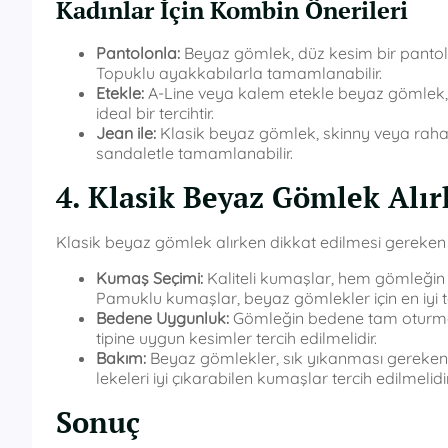
Kadınlar İçin Kombin Önerileri
Pantolonla:
Beyaz gömlek, düz kesim bir pantolonl
Topuklu ayakkabılarla tamamlanabilir.
Etekle:
A-Line veya kalem etekle beyaz gömlek, ka
ideal bir tercihtir.
Jean ile:
Klasik beyaz gömlek, skinny veya rahat k
sandaletle tamamlanabilir.
4. Klasik Beyaz Gömlek Alır
Klasik beyaz gömlek alırken dikkat edilmesi gereken 
Kumaş Seçimi:
Kaliteli kumaşlar, hem gömleğin
Pamuklu kumaşlar, beyaz gömlekler için en iyi te
Bedene Uygunluk:
Gömleğin bedene tam oturması
tipine uygun kesimler tercih edilmelidir.
Bakım:
Beyaz gömlekler, sık yıkanması gereken pa
lekeleri iyi çıkarabilen kumaşlar tercih edilmelidir
Sonuç