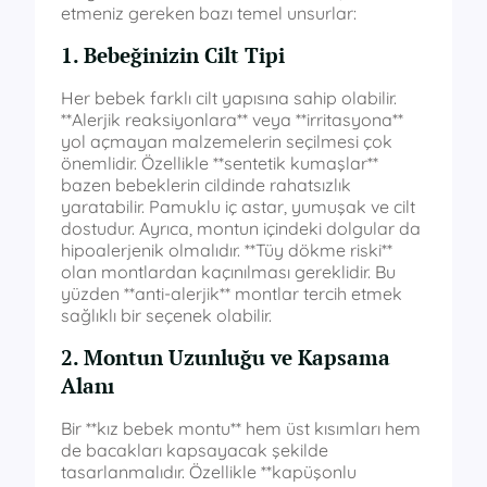
etmeniz gereken bazı temel unsurlar:
1. Bebeğinizin Cilt Tipi
Her bebek farklı cilt yapısına sahip olabilir.
**Alerjik reaksiyonlara** veya **irritasyona**
yol açmayan malzemelerin seçilmesi çok
önemlidir. Özellikle **sentetik kumaşlar**
bazen bebeklerin cildinde rahatsızlık
yaratabilir. Pamuklu iç astar, yumuşak ve cilt
dostudur. Ayrıca, montun içindeki dolgular da
hipoalerjenik olmalıdır. **Tüy dökme riski**
olan montlardan kaçınılması gereklidir. Bu
yüzden **anti-alerjik** montlar tercih etmek
sağlıklı bir seçenek olabilir.
2. Montun Uzunluğu ve Kapsama
Alanı
Bir **kız bebek montu** hem üst kısımları hem
de bacakları kapsayacak şekilde
tasarlanmalıdır. Özellikle **kapüşonlu