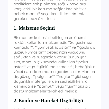
özelliklere sahip olması, soğuk havalara
karşı etkili bir koruma sağlar. İşte bir **kız
bebek montu** seçerken dikkat etmeniz
gereken bazı özellikler:
1. Malzeme Seçimi
Bir montun kalitesini belirleyen en önemli
faktör, kullanılan malzemedir. **Su geçirmez
kumaşlar**, **yumuşak iç astar** ve **güçlü dış
yüzey kumaşları** bebeğinizin vücudunu
soğuktan ve rüzgardan korur. Bunun yanı
sıra, montun iç kısmında kullanılan **peluş
astar** veya **yünlü malzemeler**, bebeğinizin
vücut ısısını korumasına yardımcı olur. Montun
dış yüzeyi, **polyester**, **naylon** gibi suya
dayanıklı materyallerden seçilebilirken, iç
kısmında ise **pamuk** veya **yün** gibi cilt
dostu malzemeler tercih edilmelidir.
2. Konfor ve Hareket Özgürlüğü