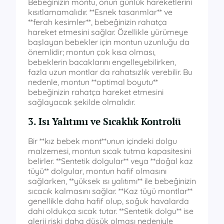
Bebeğinizin montu, onun günlük hareketlerini
kısıtlamamalıdır. **Esnek tasarımlar** ve
**ferah kesimler**, bebeğinizin rahatça
hareket etmesini sağlar. Özellikle yürümeye
başlayan bebekler için montun uzunluğu da
önemlidir; montun çok kısa olması,
bebeklerin bacaklarını engelleyebilirken,
fazla uzun montlar da rahatsızlık verebilir. Bu
nedenle, montun **optimal boyutu**
bebeğinizin rahatça hareket etmesini
sağlayacak şekilde olmalıdır.
3. Isı Yalıtımı ve Sıcaklık Kontrolü
Bir **kız bebek mont**unun içindeki dolgu
malzemesi, montun sıcak tutma kapasitesini
belirler. **Sentetik dolgular** veya **doğal kaz
tüyü** dolgular, montun hafif olmasını
sağlarken, **yüksek ısı yalıtımı** ile bebeğinizin
sıcacık kalmasını sağlar. **Kaz tüyü montlar**
genellikle daha hafif olup, soğuk havalarda
dahi oldukça sıcak tutar. **Sentetik dolgu** ise
alerji riski daha düşük olması nedeniyle