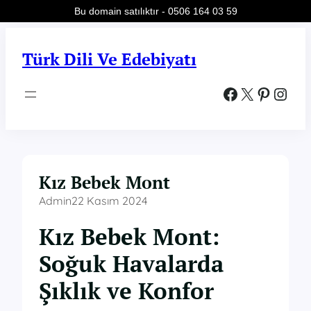
Bu domain satılıktır - 0506 164 03 59
İçeriğe
geç
Türk Dili Ve Edebiyatı
Facebook
X
Pinterest
Instagram
Kız Bebek Mont
Admin
22 Kasım 2024
Kız Bebek Mont:
Soğuk Havalarda
Şıklık ve Konfor