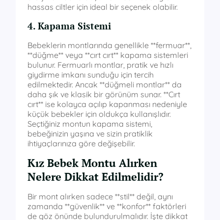
hassas ciltler için ideal bir seçenek olabilir.
4. Kapama Sistemi
Bebeklerin montlarında genellikle **fermuar**,
**düğme** veya **cırt cırt** kapama sistemleri
bulunur. Fermuarlı montlar, pratik ve hızlı
giydirme imkanı sunduğu için tercih
edilmektedir. Ancak **düğmeli montlar** da
daha şık ve klasik bir görünüm sunar. **Cırt
cırt** ise kolayca açılıp kapanması nedeniyle
küçük bebekler için oldukça kullanışlıdır.
Seçtiğiniz montun kapama sistemi,
bebeğinizin yaşına ve sizin pratiklik
ihtiyaçlarınıza göre değişebilir.
Kız Bebek Montu Alırken
Nelere Dikkat Edilmelidir?
Bir mont alırken sadece **stil** değil, aynı
zamanda **güvenlik** ve **konfor** faktörleri
de göz önünde bulundurulmalıdır. İşte dikkat