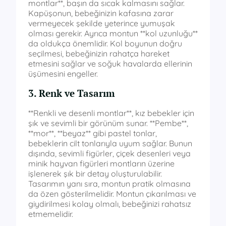
montlar**, başın da sıcak kalmasını sağlar.
Kapüşonun, bebeğinizin kafasına zarar
vermeyecek şekilde yeterince yumuşak
olması gerekir. Ayrıca montun **kol uzunluğu**
da oldukça önemlidir. Kol boyunun doğru
seçilmesi, bebeğinizin rahatça hareket
etmesini sağlar ve soğuk havalarda ellerinin
üşümesini engeller.
3. Renk ve Tasarım
**Renkli ve desenli montlar**, kız bebekler için
şık ve sevimli bir görünüm sunar. **Pembe**,
**mor**, **beyaz** gibi pastel tonlar,
bebeklerin cilt tonlarıyla uyum sağlar. Bunun
dışında, sevimli figürler, çiçek desenleri veya
minik hayvan figürleri montların üzerine
işlenerek şık bir detay oluşturulabilir.
Tasarımın yanı sıra, montun pratik olmasına
da özen gösterilmelidir. Montun çıkarılması ve
giydirilmesi kolay olmalı, bebeğinizi rahatsız
etmemelidir.