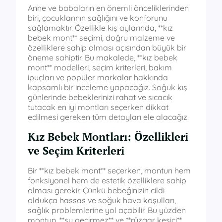
Anne ve babaların en önemli önceliklerinden
biri, çocuklarının sağlığını ve konforunu
sağlamaktır. Özellikle kış aylarında, **kız
bebek mont** seçimi, doğru malzeme ve
özelliklere sahip olması açısından büyük bir
öneme sahiptir. Bu makalede, **kız bebek
mont** modelleri, seçim kriterleri, bakım
ipuçları ve popüler markalar hakkında
kapsamlı bir inceleme yapacağız. Soğuk kış
günlerinde bebeklerinizi rahat ve sıcacık
tutacak en iyi montları seçerken dikkat
edilmesi gereken tüm detayları ele alacağız.
Kız Bebek Montları: Özellikleri
ve Seçim Kriterleri
Bir **kız bebek mont** seçerken, montun hem
fonksiyonel hem de estetik özelliklere sahip
olması gerekir. Çünkü bebeğinizin cildi
oldukça hassas ve soğuk hava koşulları,
sağlık problemlerine yol açabilir. Bu yüzden
montun, **su geçirmez** ve **rüzgar kesici**