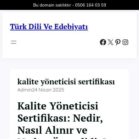
Bu domain satılıktır - 0506 164 03 59
İçeriğe
geç
Türk Dili Ve Edebiyatı
Facebook
X
Pinterest
Instagram
kalite yöneticisi sertifikası
Admin
24 Nisan 2025
Kalite Yöneticisi
Sertifikası: Nedir,
Nasıl Alınır ve