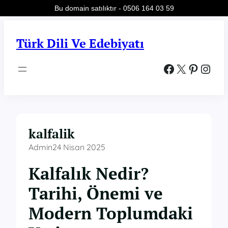
Bu domain satılıktır - 0506 164 03 59
İçeriğe
geç
Türk Dili Ve Edebiyatı
Facebook
X
Pinterest
Instagram
kalfalik
Admin
24 Nisan 2025
Kalfalık Nedir?
Tarihi, Önemi ve
Modern Toplumdaki