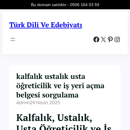
Bu domain satılıktır - 0506 164 03 59
İçeriğe
geç
Türk Dili Ve Edebiyatı
Facebook
X
Pinterest
Instagram
kalfalık ustalık usta
öğreticilik ve iş yeri açma
belgesi sorgulama
Admin
24 Nisan 2025
Kalfalık, Ustalık,
Usta Öğreticilik ve İş