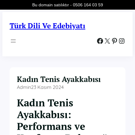
Bu domain satılıktır - 0506 164 03 59
İçeriğe
geç
Türk Dili Ve Edebiyatı
Facebook
X
Pinterest
Instagram
Kadın Tenis Ayakkabısı
Admin
23 Kasım 2024
Kadın Tenis
Ayakkabısı:
Performans ve