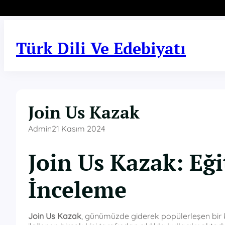
İçeriğe
geç
Türk Dili Ve Edebiyatı
Join Us Kazak
Admin
21 Kasım 2024
Join Us Kazak: Eğ
İnceleme
Join Us Kazak
, günümüzde giderek popülerleşen bir ka