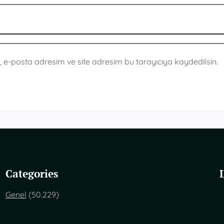
 e-posta adresim ve site adresim bu tarayıcıya kaydedilsin.
Categories
Genel
(50.229)