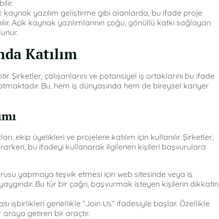
lir.
ık kaynak yazılım geliştirme gibi alanlarda, bu ifade proje
nılır. Açık kaynak yazılımlarının çoğu, gönüllü katkı sağlayan
lunur.
nda Katılım
r. Şirketler, çalışanlarını ve potansiyel iş ortaklarını bu ifade
aratmaktadır. Bu, hem iş dünyasında hem de bireysel kariyer
ımı
rı, ekip üyelikleri ve projelere katılım için kullanılır. Şirketler,
urarken, bu ifadeyi kullanarak ilgilenen kişileri başvurulara
vurusu yapmaya teşvik etmesi için web sitesinde veya iş
aygındır. Bu tür bir çağrı, başvurmak isteyen kişilerin dikkatin
ı işbirlikleri genellikle “Join Us” ifadesiyle başlar. Özellikle
r araya getiren bir araçtır.