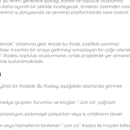
. Bu terim, genellikle işbirliği, katılım ve topluluk oluşturma
daha ayrıntılı bir şekilde inceleyecek, örnekler üzerinden nası
erimin iş dünyasında ve çevrimiçi platformlarda nasıl önemli
tılmak” anlamına gelir. Ancak bu ifade, özellikle çevrimiçi
aşır. İnsanları bir araya getirmeyi amaçlayan bir çağrı olara
Us” ifadesi, topluluk oluşturmanın, ortak projelerde yer almanı
rak kullanılmaktadır.
ı
 yönlü bir ifadedir. Bu ifadeyi, aşağıdaki alanlarda görmek
medya grupları, forumlar ve bloglar, “Join Us” çağrısını
ganizasyon, potansiyel çalışanları veya iş ortaklarını davet
n veya hizmetlerini tanıtırken “Join Us” ifadesi ile müşteri kitle