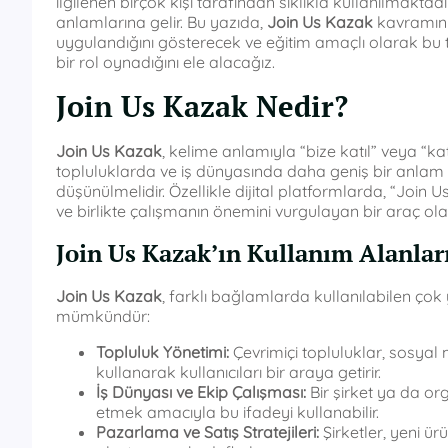
ilgilenen birçok kişi tarafından sıklıkla kullanılmaktadır
anlamlarına gelir. Bu yazıda,
Join Us Kazak
kavramını 
uygulandığını gösterecek ve eğitim amaçlı olarak bu t
bir rol oynadığını ele alacağız.
Join Us Kazak Nedir?
Join Us Kazak
, kelime anlamıyla “bize katıl” veya “ka
topluluklarda ve iş dünyasında daha geniş bir anlam t
düşünülmelidir. Özellikle dijital platformlarda, “Join 
ve birlikte çalışmanın önemini vurgulayan bir araç ola
Join Us Kazak’ın Kullanım Alanlar
Join Us Kazak
, farklı bağlamlarda kullanılabilen çok
mümkündür:
Topluluk Yönetimi:
Çevrimiçi topluluklar, sosyal 
kullanarak kullanıcıları bir araya getirir.
İş Dünyası ve Ekip Çalışması:
Bir şirket ya da or
etmek amacıyla bu ifadeyi kullanabilir.
Pazarlama ve Satış Stratejileri:
Şirketler, yeni ürü