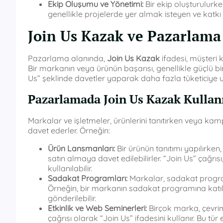
Ekip Oluşumu ve Yönetimi:
Bir ekip oluşturulurken,
genellikle projelerde yer almak isteyen ve katkı 
Join Us Kazak ve Pazarlama 
Pazarlama alanında,
Join Us Kazak
ifadesi, müşteri k
Bir markanın veya ürünün başarısı, genellikle güçlü b
Us” şeklinde davetler yaparak daha fazla tüketiciye 
Pazarlamada Join Us Kazak Kullan
Markalar ve işletmeler, ürünlerini tanıtırken veya ka
davet ederler. Örneğin:
Ürün Lansmanları:
Bir ürünün tanıtımı yapılırken
satın almaya davet edilebilirler. “Join Us” çağrısı
kullanılabilir.
Sadakat Programları:
Markalar, sadakat program
Örneğin, bir markanın sadakat programına katıl
gönderilebilir.
Etkinlik ve Web Seminerleri:
Birçok marka, çevrimi
çağrısı olarak “Join Us” ifadesini kullanır. Bu tü