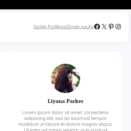
Facebook
X
Pinterest
Instagram
Gizlilik Politikası
Örnek sayfa
Liyana Parker
Lorem ipsum dolor sit amet, consectetur
adipiscing elit, sed do eiusmod tempor
incididunt ut labore et dolore magna aliqua.
Ut enim ad minim veniam, quis nostrud