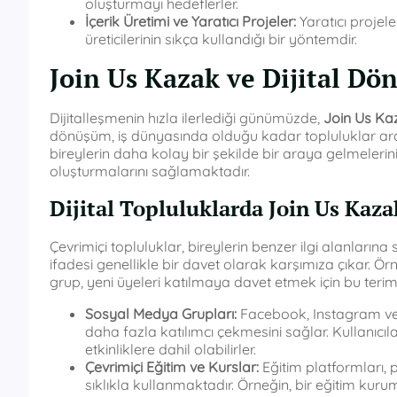
oluşturmayı hedeflerler.
İçerik Üretimi ve Yaratıcı Projeler:
Yaratıcı projele
üreticilerinin sıkça kullandığı bir yöntemdir.
Join Us Kazak ve Dijital D
Dijitalleşmenin hızla ilerlediği günümüzde,
Join Us Ka
dönüşüm, iş dünyasında olduğu kadar topluluklar arası
bireylerin daha kolay bir şekilde bir araya gelmelerini,
oluşturmalarını sağlamaktadır.
Dijital Topluluklarda Join Us Kaz
Çevrimiçi topluluklar, bireylerin benzer ilgi alanlarına
ifadesi genellikle bir davet olarak karşımıza çıkar. 
grup, yeni üyeleri katılmaya davet etmek için bu terim
Sosyal Medya Grupları:
Facebook, Instagram veya
daha fazla katılımcı çekmesini sağlar. Kullanıcı
etkinliklere dahil olabilirler.
Çevrimiçi Eğitim ve Kurslar:
Eğitim platformları, 
sıklıkla kullanmaktadır. Örneğin, bir eğitim kur