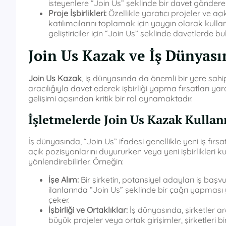
isteyenlere “Join Us” şeklinde bir davet gönderebi
Proje İşbirlikleri:
Özellikle yaratıcı projeler ve aç
katılımcılarını toplamak için yaygın olarak kulla
geliştiriciler için “Join Us” şeklinde davetlerde bu
Join Us Kazak ve İş Dünyası
Join Us Kazak
, iş dünyasında da önemli bir yere sahipti
aracılığıyla davet ederek işbirliği yapma fırsatları y
gelişimi açısından kritik bir rol oynamaktadır.
İşletmelerde Join Us Kazak Kullan
İş dünyasında, “Join Us” ifadesi genellikle yeni iş fırsatla
açık pozisyonlarını duyururken veya yeni işbirlikleri k
yönlendirebilirler. Örneğin:
İşe Alım:
Bir şirketin, potansiyel adayları iş baş
ilanlarında “Join Us” şeklinde bir çağrı yapması y
çeker.
İşbirliği ve Ortaklıklar:
İş dünyasında, şirketler aras
büyük projeler veya ortak girişimler, şirketleri bi