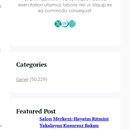
exercitation ullamco laboris nisi ut aliquip ex
l
ea commodo consequat.
X
Last.fm
Instagram
k
n
Categories
Genel
(50.229)
Featured Post
Salon Merkezi: Hayatın Ritmini
Yakalayan Kusursuz Bakım
si