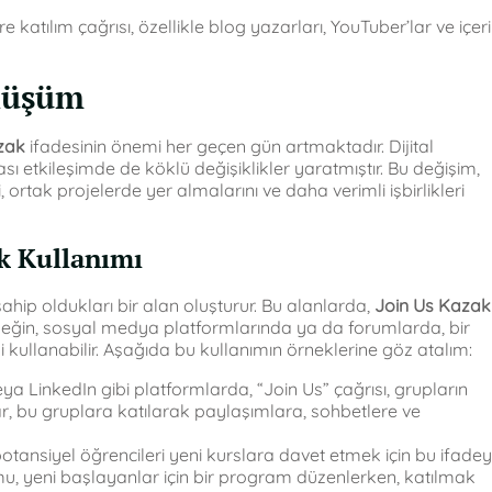
re katılım çağrısı, özellikle blog yazarları, YouTuber’lar ve içer
önüşüm
zak
ifadesinin önemi her geçen gün artmaktadır. Dijital
 etkileşimde de köklü değişiklikler yaratmıştır. Bu değişim,
 ortak projelerde yer almalarını ve daha verimli işbirlikleri
ak Kullanımı
 sahip oldukları bir alan oluşturur. Bu alanlarda,
Join Us Kazak
Örneğin, sosyal medya platformlarında ya da forumlarda, bir
i kullanabilir. Aşağıda bu kullanımın örneklerine göz atalım:
 LinkedIn gibi platformlarda, “Join Us” çağrısı, grupların
lar, bu gruplara katılarak paylaşımlara, sohbetlere ve
potansiyel öğrencileri yeni kurslara davet etmek için bu ifadey
umu, yeni başlayanlar için bir program düzenlerken, katılmak