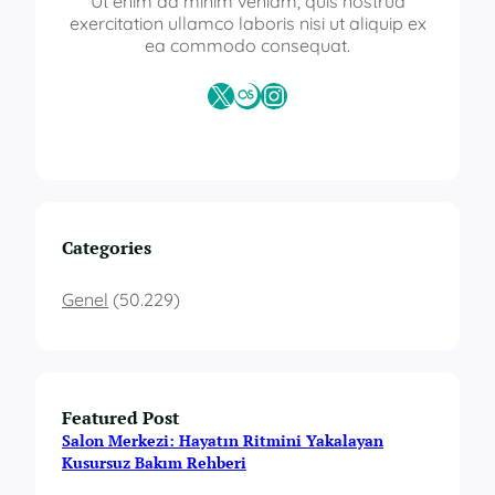
Ut enim ad minim veniam, quis nostrud
exercitation ullamco laboris nisi ut aliquip ex
ea commodo consequat.
X
Last.fm
Instagram
Categories
Genel
(50.229)
Featured Post
Salon Merkezi: Hayatın Ritmini Yakalayan
Kusursuz Bakım Rehberi