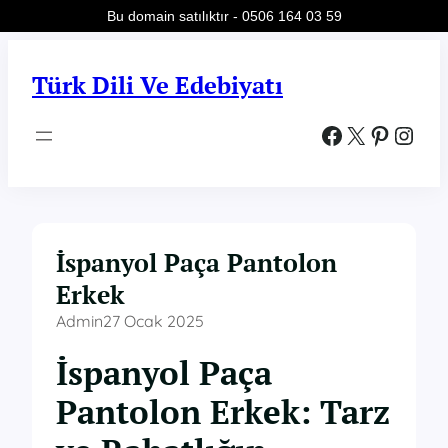
Bu domain satılıktır - 0506 164 03 59
İçeriğe
geç
Türk Dili Ve Edebiyatı
Facebook
X
Pinterest
Instagram
İspanyol Paça Pantolon
Erkek
Admin
27 Ocak 2025
İspanyol Paça
Pantolon Erkek: Tarz