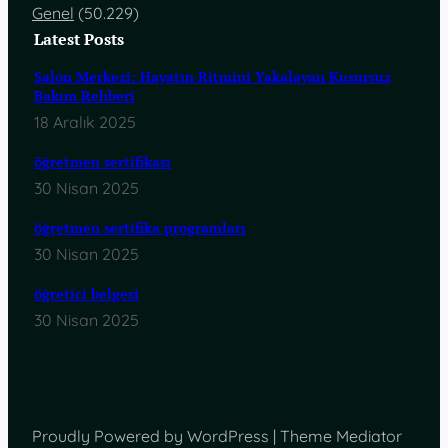
Genel
(50.229)
Latest Posts
Salon Merkezi: Hayatın Ritmini Yakalayan Kusursuz
Bakım Rehberi
18 Aralık 2025
öğretmen sertifikası
30 Nisan 2025
öğretmen sertifika programları
30 Nisan 2025
öğretici belgesi
30 Nisan 2025
Proudly Powered by WordPress | Theme Mediator