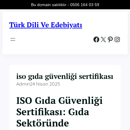
Bu domain satılıktır - 0506 164 03 59
İçeriğe
geç
Türk Dili Ve Edebiyatı
Facebook
X
Pinterest
Instagram
iso gıda güvenliği sertifikası
Admin
24 Nisan 2025
ISO Gıda Güvenliği
Sertifikası: Gıda
Sektöründe