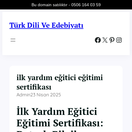
Bu domain satılıktır - 0506 164 03 59
İçeriğe
geç
Türk Dili Ve Edebiyatı
Facebook
X
Pinterest
Instagram
ilk yardım eğitici eğitimi
sertifikası
Admin
23 Nisan 2025
İlk Yardım Eğitici
Eğitimi Sertifikası: