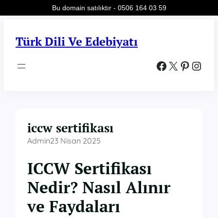
Bu domain satılıktır - 0506 164 03 59
İçeriğe
geç
Türk Dili Ve Edebiyatı
Facebook
X
Pinterest
Instagram
iccw sertifikası
Admin
23 Nisan 2025
ICCW Sertifikası
Nedir? Nasıl Alınır
ve Faydaları