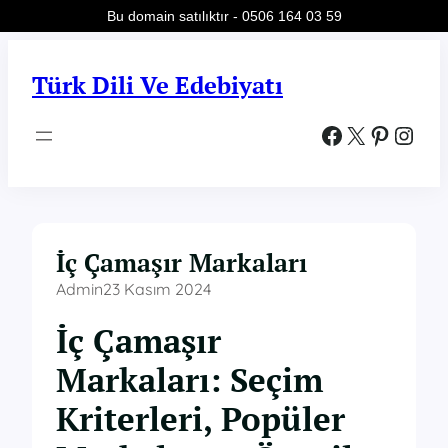
Bu domain satılıktır - 0506 164 03 59
İçeriğe
geç
Türk Dili Ve Edebiyatı
Facebook
X
Pinterest
Instagram
İç Çamaşır Markaları
Admin
23 Kasım 2024
İç Çamaşır
Markaları: Seçim
Kriterleri, Popüler