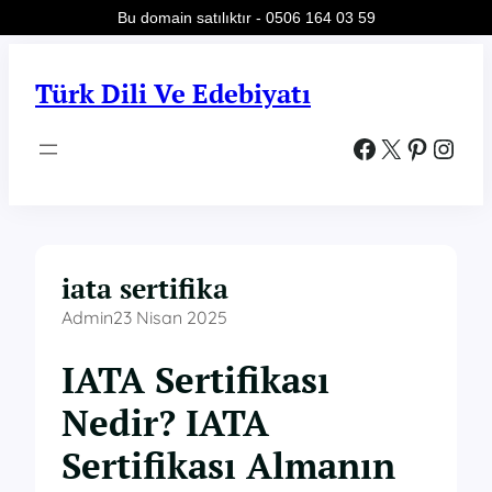
Bu domain satılıktır - 0506 164 03 59
İçeriğe
geç
Türk Dili Ve Edebiyatı
Facebook
X
Pinterest
Instagram
iata sertifika
Admin
23 Nisan 2025
IATA Sertifikası
Nedir? IATA
Sertifikası Almanın