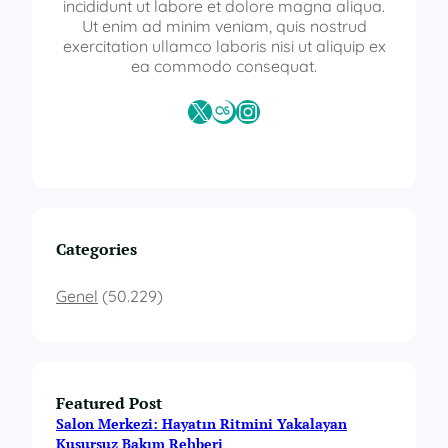
incididunt ut labore et dolore magna aliqua.
Ut enim ad minim veniam, quis nostrud
exercitation ullamco laboris nisi ut aliquip ex
ea commodo consequat.
X
Last.fm
Instagram
Categories
Genel
(50.229)
Featured Post
Salon Merkezi: Hayatın Ritmini Yakalayan
Kusursuz Bakım Rehberi