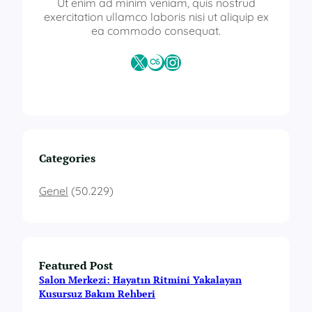
Ut enim ad minim veniam, quis nostrud
exercitation ullamco laboris nisi ut aliquip ex
ea commodo consequat.
X
Last.fm
Instagram
Categories
Genel
(50.229)
Featured Post
Salon Merkezi: Hayatın Ritmini Yakalayan
Kusursuz Bakım Rehberi