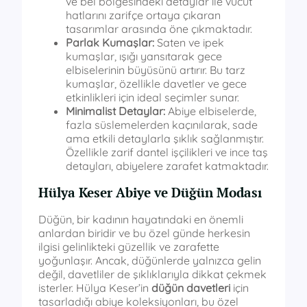
ve bel bölgesindeki detaylar ile vücut
hatlarını zarifçe ortaya çıkaran
tasarımlar arasında öne çıkmaktadır.
Parlak Kumaşlar:
Saten ve ipek
kumaşlar, ışığı yansıtarak gece
elbiselerinin büyüsünü artırır. Bu tarz
kumaşlar, özellikle davetler ve gece
etkinlikleri için ideal seçimler sunar.
Minimalist Detaylar:
Abiye elbiselerde,
fazla süslemelerden kaçınılarak, sade
ama etkili detaylarla şıklık sağlanmıştır.
Özellikle zarif dantel işçilikleri ve ince taş
detayları, abiyelere zarafet katmaktadır.
Hülya Keser Abiye ve Düğün Modası
Düğün, bir kadının hayatındaki en önemli
anlardan biridir ve bu özel günde herkesin
ilgisi gelinlikteki güzellik ve zarafette
yoğunlaşır. Ancak, düğünlerde yalnızca gelin
değil, davetliler de şıklıklarıyla dikkat çekmek
isterler. Hülya Keser’in
düğün davetleri
için
tasarladığı abiye koleksiyonları, bu özel