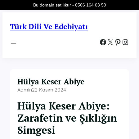
Bu domain satılıktır - 0506 164 03 59
İçeriğe
geç
Türk Dili Ve Edebiyatı
Facebook
X
Pinterest
Instagram
Hülya Keser Abiye
Admin
22 Kasım 2024
Hülya Keser Abiye:
Zarafetin ve Şıklığın
Simgesi