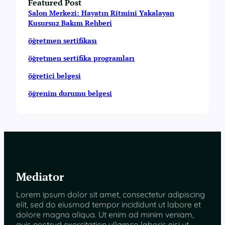
Featured Post
Salon Merkezi: Hayatın Ritmini Yakalayan
Kusursuz Bakım Rehberi
öğretmen sertifikası
öğretmen sertifika programları
öğretici belgesi
öğrenim durumu belgesi
Mediator
Lorem ipsum dolor sit amet, consectetur adipiscing
elit, sed do eiusmod tempor incididunt ut labore et
dolore magna aliqua. Ut enim ad minim veniam,
quis nostrud exercitation ullamco laboris nisi ut