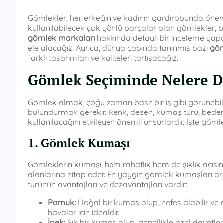
Gömlekler, her erkeğin ve kadının gardırobunda öne
kullanılabilecek çok yönlü parçalar olan gömlekler, b
gömlek markaları
hakkında detaylı bir inceleme yap
ele alacağız. Ayrıca, dünya çapında tanınmış bazı
göm
farklı tasarımları ve kaliteleri tartışacağız.
Gömlek Seçiminde Nelere Di
Gömlek almak, çoğu zaman basit bir iş gibi görünebil
bulundurmak gerekir. Renk, desen, kumaş türü, bedeni
kullanılacağını etkileyen önemli unsurlardır. İşte göm
1. Gömlek Kumaşı
Gömleklerin kumaşı, hem rahatlık hem de şıklık açısınd
alanlarına hitap eder. En yaygın gömlek kumaşları ar
türünün avantajları ve dezavantajları vardır:
Pamuk:
Doğal bir kumaş olup, nefes alabilir ve 
havalar için idealdir.
İpek:
Şık bir kumaş olup, genellikle özel davetler