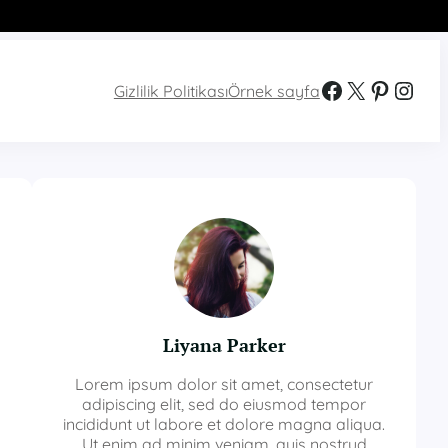
Facebook
X
Pinterest
Instagram
Gizlilik Politikası
Örnek sayfa
Liyana Parker
Lorem ipsum dolor sit amet, consectetur
adipiscing elit, sed do eiusmod tempor
incididunt ut labore et dolore magna aliqua.
Ut enim ad minim veniam, quis nostrud