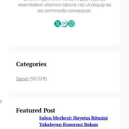
exercitation ullamco laboris nisi ut aliquip ex
ea commodo consequat.
X
Last.fm
Instagram
Categories
Genel
(50.229)
aş
Featured Post
Salon Merkezi: Hayatın Ritmini
Yakalayan Kusursuz Bakım