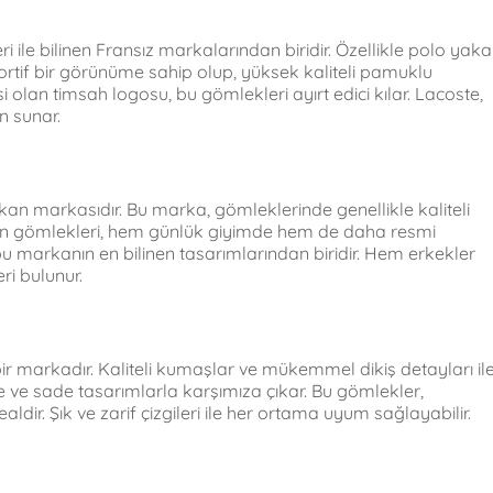
i ile bilinen Fransız markalarından biridir. Özellikle polo yaka
portif bir görünüme sahip olup, yüksek kaliteli pamuklu
olan timsah logosu, bu gömlekleri ayırt edici kılar. Lacoste,
n sunar.
erikan markasıdır. Bu marka, gömleklerinde genellikle kaliteli
uren gömlekleri, hem günlük giyimde hem de daha resmi
, bu markanın en bilinen tasarımlarından biridir. Hem erkekler
ri bulunur.
bir markadır. Kaliteli kumaşlar ve mükemmel dikiş detayları il
de ve sade tasarımlarla karşımıza çıkar. Bu gömlekler,
ldir. Şık ve zarif çizgileri ile her ortama uyum sağlayabilir.