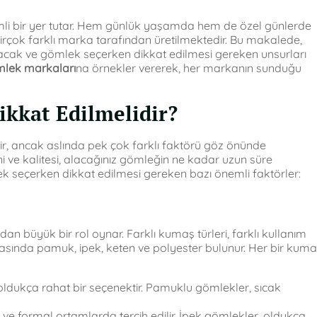
mli bir yer tutar. Hem günlük yaşamda hem de özel günlerde
irçok farklı marka tarafından üretilmektedir. Bu makalede,
acak ve gömlek seçerken dikkat edilmesi gereken unsurları
lek markaları
na örnekler vererek, her markanın sunduğu
kkat Edilmelidir?
ir, ancak aslında pek çok farklı faktörü göz önünde
 ve kalitesi, alacağınız gömleğin ne kadar uzun süre
lek seçerken dikkat edilmesi gereken bazı önemli faktörler:
an büyük bir rol oynar. Farklı kumaş türleri, farklı kullanım
asında pamuk, ipek, keten ve polyester bulunur. Her bir kum
oldukça rahat bir seçenektir. Pamuklu gömlekler, sıcak
 ve formal ortamlarda tercih edilir. İpek gömlekler, oldukça