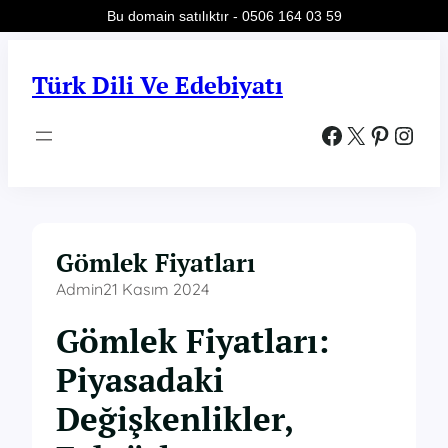
Bu domain satılıktır - 0506 164 03 59
İçeriğe
geç
Türk Dili Ve Edebiyatı
Facebook
X
Pinterest
Instagram
Gömlek Fiyatları
Admin
21 Kasım 2024
Gömlek Fiyatları:
Piyasadaki
Değişkenlikler,