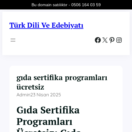
Bu domain satılıktır - 0506 164 03 59
İçeriğe
geç
Türk Dili Ve Edebiyatı
Facebook
X
Pinterest
Instagram
gıda sertifika programları
ücretsiz
Admin
23 Nisan 2025
Gıda Sertifika
Programları