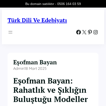
Bu domain satılıktır - 0506 164 03 59
İçeriğe
geç
Türk Dili Ve Edebiyatı
Facebook
X
Pinterest
Instagram
Eşofman Bayan
Admin
18 Mart 2025
Eşofman Bayan:
Rahatlık ve Şıklığın
Buluştuğu Modeller