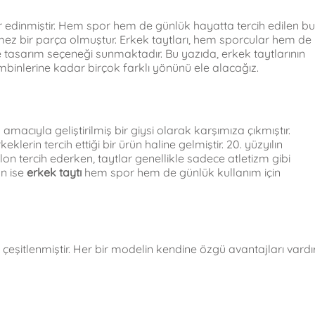
er edinmiştir. Hem spor hem de günlük hayatta tercih edilen bu
ilmez bir parça olmuştur. Erkek taytları, hem sporcular hem de
e tasarım seçeneği sunmaktadır. Bu yazıda, erkek taytlarının
mbinlerine kadar birçok farklı yönünü ele alacağız.
amacıyla geliştirilmiş bir giysi olarak karşımıza çıkmıştır.
erin tercih ettiği bir ürün haline gelmiştir. 20. yüzyılın
on tercih ederken, taytlar genellikle sadece atletizm gibi
ün ise
erkek taytı
hem spor hem de günlük kullanım için
e çeşitlenmiştir. Her bir modelin kendine özgü avantajları vardır