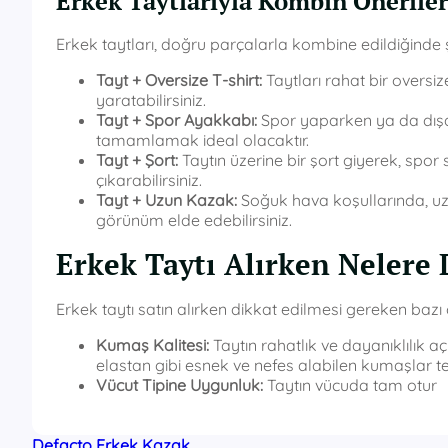
Erkek Taytlarıyla Kombin Öneriler
Erkek taytları, doğru parçalarla kombine edildiğinde ş
Tayt + Oversize T-shirt:
Taytları rahat bir oversiz
yaratabilirsiniz.
Tayt + Spor Ayakkabı:
Spor yaparken ya da dışar
tamamlamak ideal olacaktır.
Tayt + Şort:
Taytın üzerine bir şort giyerek, spor 
çıkarabilirsiniz.
Tayt + Uzun Kazak:
Soğuk hava koşullarında, uzu
görünüm elde edebilirsiniz.
Erkek Taytı Alırken Nelere 
Erkek taytı satın alırken dikkat edilmesi gereken bazı ö
Kumaş Kalitesi:
Taytın rahatlık ve dayanıklılık a
elastan gibi esnek ve nefes alabilen kumaşlar ter
Vücut Tipine Uygunluk:
Taytın vücuda tam otur
Defacto Erkek Kazak