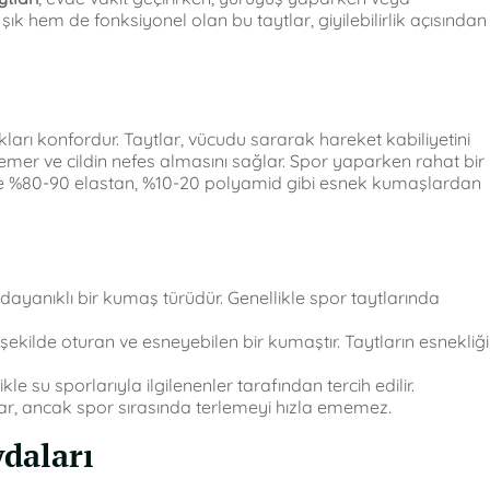
şık hem de fonksiyonel olan bu taytlar, giyilebilirlik açısından
kları konfordur. Taytlar, vücudu sararak hareket kabiliyetini
mer ve cildin nefes almasını sağlar. Spor yaparken rahat bir
kle %80-90 elastan, %10-20 polyamid gibi esnek kumaşlardan
 dayanıklı bir kumaş türüdür. Genellikle spor taytlarında
ilde oturan ve esneyebilen bir kumaştır. Taytların esnekliği
kle su sporlarıyla ilgilenenler tarafından tercih edilir.
nar, ancak spor sırasında terlemeyi hızla ememez.
ydaları