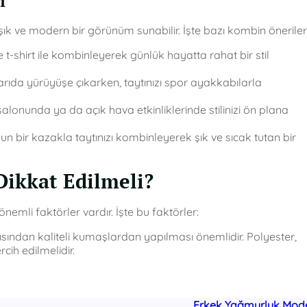
i
ık ve modern bir görünüm sunabilir. İşte bazı kombin önerileri
e t-shirt ile kombinleyerek günlük hayatta rahat bir stil
ıda yürüyüşe çıkarken, taytınızı spor ayakkabılarla
salonunda ya da açık hava etkinliklerinde stilinizi ön plana
n bir kazakla taytınızı kombinleyerek şık ve sıcak tutan bir
Dikkat Edilmeli?
nemli faktörler vardır. İşte bu faktörler:
çısından kaliteli kumaşlardan yapılması önemlidir. Polyester,
cih edilmelidir.
Erkek Yağmurluk Mode