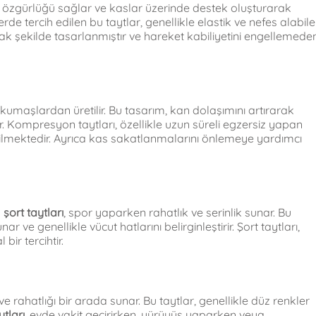
t özgürlüğü sağlar ve kaslar üzerinde destek oluşturarak
elerde tercih edilen bu taytlar, genellikle elastik ve nefes alabil
ak şekilde tasarlanmıştır ve hareket kabiliyetini engellemede
l kumaşlardan üretilir. Bu tasarım, kan dolaşımını artırarak
ır. Kompresyon taytları, özellikle uzun süreli egzersiz yapan
ilmektedir. Ayrıca kas sakatlanmalarını önlemeye yardımcı
n
şort taytları
, spor yaparken rahatlık ve serinlik sunar. Bu
 ve genellikle vücut hatlarını belirginleştirir. Şort taytları,
 bir tercihtir.
ve rahatlığı bir arada sunar. Bu taytlar, genellikle düz renkler
tları
, evde vakit geçirirken, yürüyüş yaparken veya