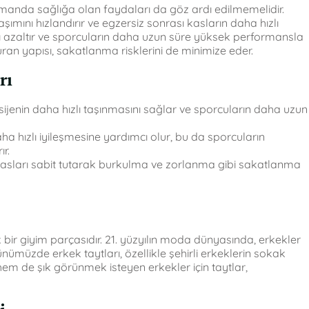
zamanda sağlığa olan faydaları da göz ardı edilmemelidir.
mını hızlandırır ve egzersiz sonrası kasların daha hızlı
rını azaltır ve sporcuların daha uzun süre yüksek performansla
turan yapısı, sakatlanma risklerini de minimize eder.
rı
sijenin daha hızlı taşınmasını sağlar ve sporcuların daha uzun
a hızlı iyileşmesine yardımcı olur, bu da sporcuların
ır.
, kasları sabit tutarak burkulma ve zorlanma gibi sakatlanma
k bir giyim parçasıdır. 21. yüzyılın moda dünyasında, erkekler
nümüzde erkek taytları, özellikle şehirli erkeklerin sokak
em de şık görünmek isteyen erkekler için taytlar,