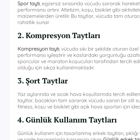
Spor taytı
, egzersiz sırasında vücudu sararak hareke
performansı artırır. Atletizm, koşu, bisiklet gibi aktivit
malzemelerden üretilir. Bu taytlar, vücuda tam oturac
rahatlık sunar.
2. Kompresyon Taytları
Kompresyon taytı
, vücuda sıkı bir şekilde oturan öze
performansı iyileştirir ve kaslardaki yorgunluğu azalt
sporcular ve maraton koşucuları tarafından tercih ed
olduğu için sıkça kullanılmaktadır.
3. Şort Taytlar
Yaz aylarında ve sıcak hava koşullarında tercih edile
taytlar, bacakları tam sararak vücudu saran bir stil sunar
fitness, koşu ve bisiklet gibi açık hava sporları için ideal
4. Günlük Kullanım Taytları
Günlük kullanım için tasarlanmış erkek taytları, şıklığı 
ve sade tasarımlarla karşımıza çıkar.
Günlük erkek tay