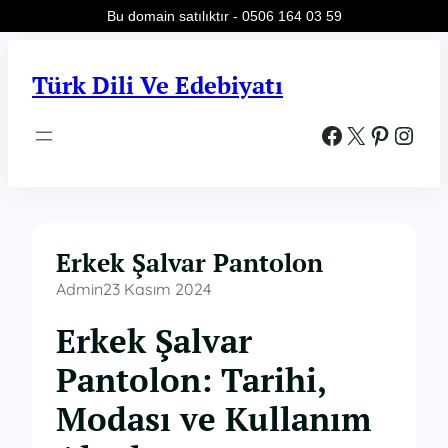
Bu domain satılıktır - 0506 164 03 59
İçeriğe
geç
Türk Dili Ve Edebiyatı
Facebook
X
Pinterest
Instagram
Erkek Şalvar Pantolon
Admin
23 Kasım 2024
Erkek Şalvar
Pantolon: Tarihi,
Modası ve Kullanım