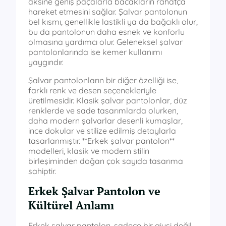
aksine geniş paçalarla bacakların rahatça
hareket etmesini sağlar. Şalvar pantolonun
bel kısmı, genellikle lastikli ya da bağcıklı olur,
bu da pantolonun daha esnek ve konforlu
olmasına yardımcı olur. Geleneksel şalvar
pantolonlarında ise kemer kullanımı
yaygındır.
Şalvar pantolonların bir diğer özelliği ise,
farklı renk ve desen seçenekleriyle
üretilmesidir. Klasik şalvar pantolonlar, düz
renklerde ve sade tasarımlarda olurken,
daha modern şalvarlar desenli kumaşlar,
ince dokular ve stilize edilmiş detaylarla
tasarlanmıştır. **Erkek şalvar pantolon**
modelleri, klasik ve modern stilin
birleşiminden doğan çok sayıda tasarıma
sahiptir.
Erkek Şalvar Pantolon ve
Kültürel Anlamı
Erkek şalvar pantolon, sadece bir giysi değil,