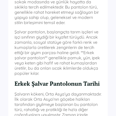
sokak modasında ve günlük hayatta da
sıklıkla tercih edilmektedir. Bu pantolon türü,
genellikle rahat hareket etmeyi sağlayan bir
yapıya sahip olup, geleneksel ve modern
stilin birleşimini temsil eder.
Şalvar pantolon, başlangıçta tarım işçileri ve
işçi sınıfının giydiği bir kıyafet türüydü. Ancak
zamanla, sosyal statüye göre farklı renk ve
kumaşlarla üretilerek zenginlerin de tercih
ettiği bir giyim parçası haline geldi. **Erkek
şalvar pantolon** genellikle pamuk, yün, ipek
veya keten gibi hafif ve rahat kumaşlardan
üretilir, bu da onları sıcak iklimlerde oldukça
popüler kılar.
Erkek Şalvar Pantolonun Tarihi
Şalvarın kökeni, Orta Asya’ya dayanmaktadır.
İlk olarak Orta Asya’nın göçebe halkları
tarafından giyilmeye başlanan bu pantolon
türü, rahatlığı ve pratikliği ile hızla diğer
coğrafyalara yayılmıştır. Zaman içinde,