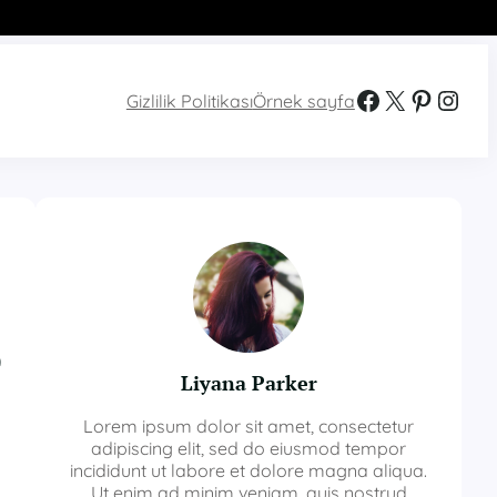
Facebook
X
Pinterest
Instagram
Gizlilik Politikası
Örnek sayfa
e
Liyana Parker
Lorem ipsum dolor sit amet, consectetur
adipiscing elit, sed do eiusmod tempor
incididunt ut labore et dolore magna aliqua.
Ut enim ad minim veniam, quis nostrud