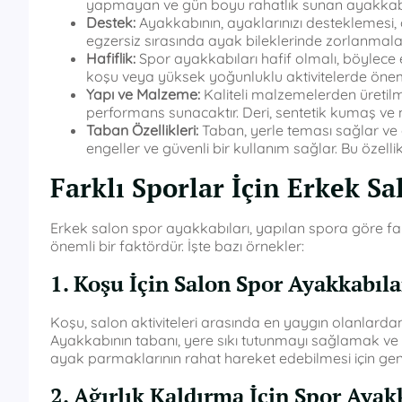
yapmayan ve gün boyu rahatlık sunan ayakkabı
Destek:
Ayakkabının, ayaklarınızı desteklemesi, ö
egzersiz sırasında ayak bileklerinde zorlanmal
Hafiflik:
Spor ayakkabıları hafif olmalı, böylece e
koşu veya yüksek yoğunluklu aktivitelerde öneml
Yapı ve Malzeme:
Kaliteli malzemelerden üretilm
performans sunacaktır. Deri, sentetik kumaş ve nef
Taban Özellikleri:
Taban, yerle teması sağlar ve g
engeller ve güvenli bir kullanım sağlar. Bu özelli
Farklı Sporlar İçin Erkek S
Erkek salon spor ayakkabıları, yapılan spora göre far
önemli bir faktördür. İşte bazı örnekler:
1. Koşu İçin Salon Spor Ayakkabıla
Koşu, salon aktiviteleri arasında en yaygın olanlardan b
Ayakkabının tabanı, yere sıkı tutunmayı sağlamak ve 
ayak parmaklarının rahat hareket edebilmesi için geni
2. Ağırlık Kaldırma İçin Spor Ayak