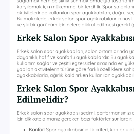
sağlamak hem de şıklık sunmak amacıyla tasarlanmış 
karşılamak için mükemmel bir tercihtir. Spor salonları
aktivitelerinde kullanılan spor ayakkabıları, doğru s
Bu makalede, erkek salon spor ayakkabılarının nasıl s
ve şık bir görünüm için nelere dikkat edilmesi gerekt
Erkek Salon Spor Ayakkabıs
Erkek salon spor ayakkabıları, salon ortamlarında yapı
dayanıklı, hafif ve konforlu ayakkabılardır. Bu ayakkab
kullanım sağlar ve çeşitli egzersizler sırasında en y
yapılan aktivitelerin türüne göre farklı özelliklere sa
ayakkabılarla, ağırlık kaldırırken kullanılan ayakkabı
Erkek Salon Spor Ayakkabıs
Edilmelidir?
Erkek salon spor ayakkabısı seçimi, performansınızı a
için dikkate almanız gereken bazı faktörler şunlardır:
Konfor:
Spor ayakkabısının ilk kriteri, konforlu o