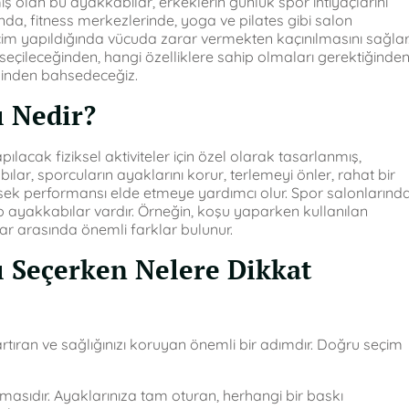
olan bu ayakkabılar, erkeklerin günlük spor ihtiyaçlarını
nda, fitness merkezlerinde, yoga ve pilates gibi salon
eçim yapıldığında vücuda zarar vermekten kaçınılmasını sağlar
eçileceğinden, hangi özelliklere sahip olmaları gerektiğinde
iğinden bahsedeceğiz.
ı Nedir?
lacak fiziksel aktiviteler için özel olarak tasarlanmış,
ılar, sporcuların ayaklarını korur, terlemeyi önler, rahat bir
üksek performansı elde etmeye yardımcı olur. Spor salonlarınd
hip ayakkabılar vardır. Örneğin, koşu yaparken kullanılan
lar arasında önemli farklar bulunur.
ı Seçerken Nelere Dikkat
rtıran ve sağlığınızı koruyan önemli bir adımdır. Doğru seçim
lmasıdır. Ayaklarınıza tam oturan, herhangi bir baskı