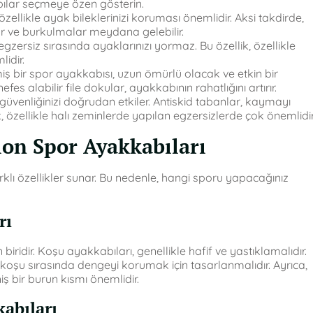
lar seçmeye özen gösterin.
zellikle ayak bileklerinizi koruması önemlidir. Aksi takdirde,
ar ve burkulmalar meydana gelebilir.
gzersiz sırasında ayaklarınızı yormaz. Bu özellik, özellikle
idir.
iş bir spor ayakkabısı, uzun ömürlü olacak ve etkin bir
es alabilir file dokular, ayakkabının rahatlığını artırır.
üvenliğinizi doğrudan etkiler. Antiskid tabanlar, kaymayı
k, özellikle halı zeminlerde yapılan egzersizlerde çok önemlidir
alon Spor Ayakkabıları
klı özellikler sunar. Bu nedenle, hangi sporu yapacağınız
rı
iridir. Koşu ayakkabıları, genellikle hafif ve yastıklamalıdır.
koşu sırasında dengeyi korumak için tasarlanmalıdır. Ayrıca,
ş bir burun kısmı önemlidir.
kabıları