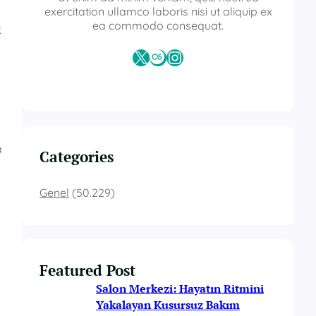
exercitation ullamco laboris nisi ut aliquip ex
ea commodo consequat.
.
n
X
Last.fm
Instagram
a
Categories
Genel
(50.229)
Featured Post
Salon Merkezi: Hayatın Ritmini
Yakalayan Kusursuz Bakım