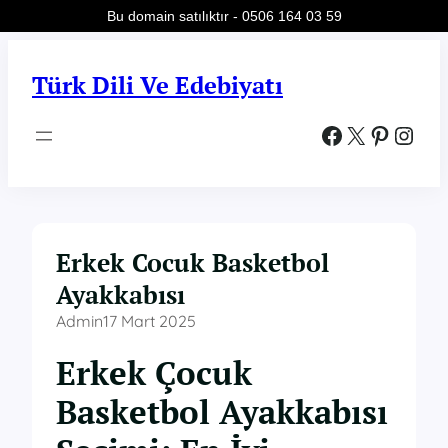
Bu domain satılıktır - 0506 164 03 59
İçeriğe
geç
Türk Dili Ve Edebiyatı
Facebook
X
Pinterest
Instagram
Erkek Cocuk Basketbol
Ayakkabısı
Admin
17 Mart 2025
Erkek Çocuk
Basketbol Ayakkabısı