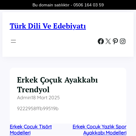
Bu domain satılıktır - 0506 164 03 59
İçeriğe
geç
Türk Dili Ve Edebiyatı
Facebook
X
Pinterest
Instagram
Erkek Çoçuk Ayakkabı
Trendyol
Admin
18 Mart 2025
9222958ffb99519b
Erkek Çocuk Tişört
Erkek Çoçuk Yazlık Spor
Modelleri
Ayakkabı Modelleri