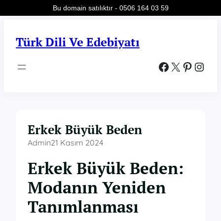
Bu domain satılıktır - 0506 164 03 59
İçeriğe
geç
Türk Dili Ve Edebiyatı
Facebook
X
Pinterest
Instagram
Erkek Büyük Beden
Admin
21 Kasım 2024
Erkek Büyük Beden:
Modanın Yeniden
Tanımlanması