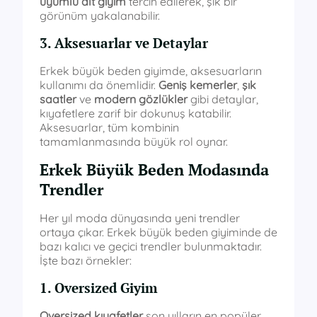
uyumlu alt giyim
tercih edilerek, şık bir
görünüm yakalanabilir.
3. Aksesuarlar ve Detaylar
Erkek büyük beden giyimde, aksesuarların
kullanımı da önemlidir.
Geniş kemerler
,
şık
saatler
ve
modern gözlükler
gibi detaylar,
kıyafetlere zarif bir dokunuş katabilir.
Aksesuarlar, tüm kombinin
tamamlanmasında büyük rol oynar.
Erkek Büyük Beden Modasında
Trendler
Her yıl moda dünyasında yeni trendler
ortaya çıkar. Erkek büyük beden giyiminde de
bazı kalıcı ve geçici trendler bulunmaktadır.
İşte bazı örnekler:
1. Oversized Giyim
Oversized kıyafetler
son yılların en popüler