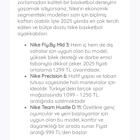
zorlamadan kaliteli bir basketbol deneyimi
yaşamak istiyorsanız, Nike’ın ekonomik
segmentteki modelleri sizin için biçilmiş
kaftan olabilir. İşte 2025 yılında en çok tercih
edilen ve bütçe dostu Nike basketbol
ayakkabıları:
Nike Fly.By Mid 3:
Hem iç hem de dış
sahalar için uygun olan bu model,
yüksek bilek desteği ve darbe emici
tabanıyla dikkat çeker. 2025 fiyatı
ortalama 1.299 TL civarındadır.
Nike Precision 6:
Hafif yapısı ve taban
tutuşu sayesinde hızlı manevralar için
idealdir. Türkiye’deki birçok spor
mağazasında 1.099 – 1.250 TL
aralığında satılmaktadır.
Nike Team Hustle D 11:
Özellikle genç
oyuncular ve yeni başlayanlar için
uygun olan bu model, konfor ve
dayanıklılığı bir arada sunar. Fiyat
aralığı 999 TL’den başlar.