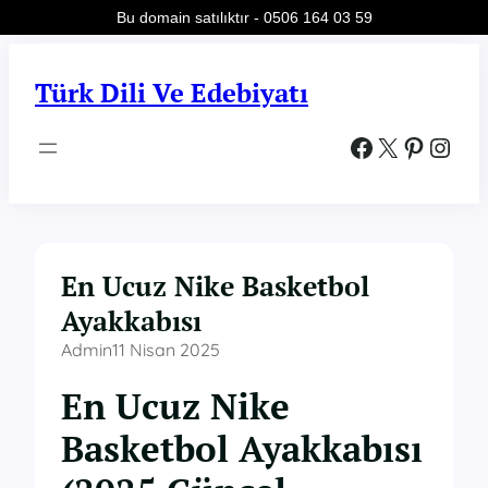
Bu domain satılıktır - 0506 164 03 59
İçeriğe
geç
Türk Dili Ve Edebiyatı
Facebook
X
Pinterest
Instagram
En Ucuz Nike Basketbol
Ayakkabısı
Admin
11 Nisan 2025
En Ucuz Nike
Basketbol Ayakkabısı