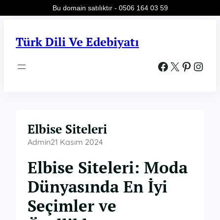
Bu domain satılıktır - 0506 164 03 59
İçeriğe
geç
Türk Dili Ve Edebiyatı
Facebook
X
Pinterest
Instagram
Elbise Siteleri
Admin
21 Kasım 2024
Elbise Siteleri: Moda
Dünyasında En İyi
Seçimler ve