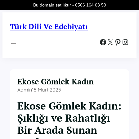
Bu domain satılıktır - 0506 164 03 59
İçeriğe
geç
Türk Dili Ve Edebiyatı
Facebook
X
Pinterest
Instagram
Ekose Gömlek Kadın
Admin
15 Mart 2025
Ekose Gömlek Kadın:
Şıklığı ve Rahatlığı
Bir Arada Sunan