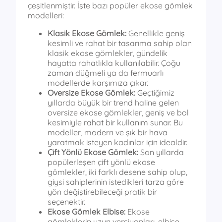
çeşitlenmiştir. İşte bazı popüler ekose gömlek
modelleri:
Klasik Ekose Gömlek:
Genellikle geniş
kesimli ve rahat bir tasarıma sahip olan
klasik ekose gömlekler, gündelik
hayatta rahatlıkla kullanılabilir. Çoğu
zaman düğmeli ya da fermuarlı
modellerde karşımıza çıkar.
Oversize Ekose Gömlek:
Geçtiğimiz
yıllarda büyük bir trend haline gelen
oversize ekose gömlekler, geniş ve bol
kesimiyle rahat bir kullanım sunar. Bu
modeller, modern ve şık bir hava
yaratmak isteyen kadınlar için idealdir.
Çift Yönlü Ekose Gömlek:
Son yıllarda
popülerleşen çift yönlü ekose
gömlekler, iki farklı desene sahip olup,
giysi sahiplerinin istedikleri tarza göre
yön değiştirebileceği pratik bir
seçenektir.
Ekose Gömlek Elbise:
Ekose
gömleklerin uzun versiyonları, elbise