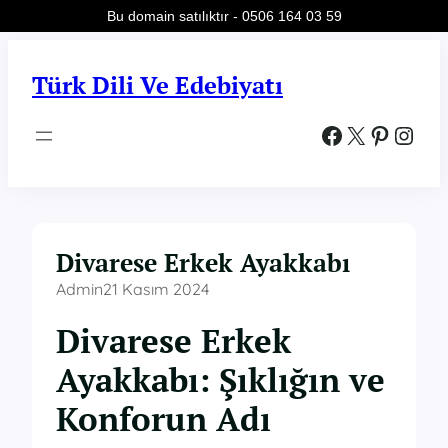
Bu domain satılıktır - 0506 164 03 59
İçeriğe
geç
Türk Dili Ve Edebiyatı
Facebook
X
Pinterest
Instagram
Divarese Erkek Ayakkabı
Admin
21 Kasım 2024
Divarese Erkek
Ayakkabı: Şıklığın ve
Konforun Adı