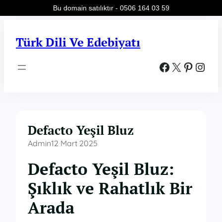
Bu domain satılıktır - 0506 164 03 59
İçeriğe
geç
Türk Dili Ve Edebiyatı
Facebook
X
Pinterest
Instagram
Defacto Yeşil Bluz
Admin
12 Mart 2025
Defacto Yeşil Bluz:
Şıklık ve Rahatlık Bir
Arada