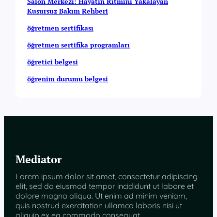
Salon Merkezi: Hayatın Ritmini Yakalayan
Kusursuz Bakım Rehberi
öğretmen sertifikası
öğretmen sertifika programları
öğretici belgesi
öğrenim durumu belgesi
Mediator
Lorem ipsum dolor sit amet, consectetur adipiscing
elit, sed do eiusmod tempor incididunt ut labore et
dolore magna aliqua. Ut enim ad minim veniam,
quis nostrud exercitation ullamco laboris nisi ut
aliquip ex ea commodo consequat.