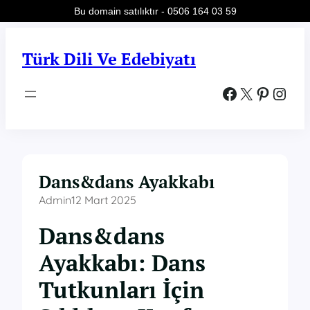
Bu domain satılıktır - 0506 164 03 59
İçeriğe
geç
Türk Dili Ve Edebiyatı
Facebook
X
Pinterest
Instagram
Dans&dans Ayakkabı
Admin
12 Mart 2025
Dans&dans
Ayakkabı: Dans
Tutkunları İçin