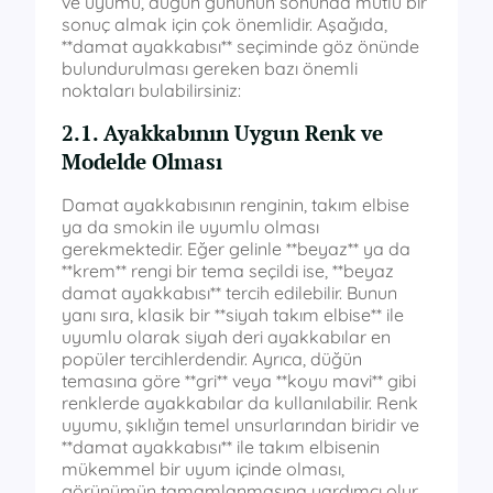
ve uyumu, düğün gününün sonunda mutlu bir
sonuç almak için çok önemlidir. Aşağıda,
**damat ayakkabısı** seçiminde göz önünde
bulundurulması gereken bazı önemli
noktaları bulabilirsiniz:
2.1. Ayakkabının Uygun Renk ve
Modelde Olması
Damat ayakkabısının renginin, takım elbise
ya da smokin ile uyumlu olması
gerekmektedir. Eğer gelinle **beyaz** ya da
**krem** rengi bir tema seçildi ise, **beyaz
damat ayakkabısı** tercih edilebilir. Bunun
yanı sıra, klasik bir **siyah takım elbise** ile
uyumlu olarak siyah deri ayakkabılar en
popüler tercihlerdendir. Ayrıca, düğün
temasına göre **gri** veya **koyu mavi** gibi
renklerde ayakkabılar da kullanılabilir. Renk
uyumu, şıklığın temel unsurlarından biridir ve
**damat ayakkabısı** ile takım elbisenin
mükemmel bir uyum içinde olması,
görünümün tamamlanmasına yardımcı olur.