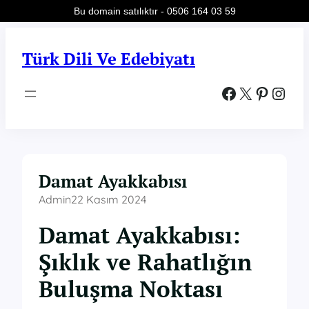
Bu domain satılıktır - 0506 164 03 59
İçeriğe
geç
Türk Dili Ve Edebiyatı
Facebook
X
Pinterest
Instagram
Damat Ayakkabısı
Admin
22 Kasım 2024
Damat Ayakkabısı:
Şıklık ve Rahatlığın
Buluşma Noktası