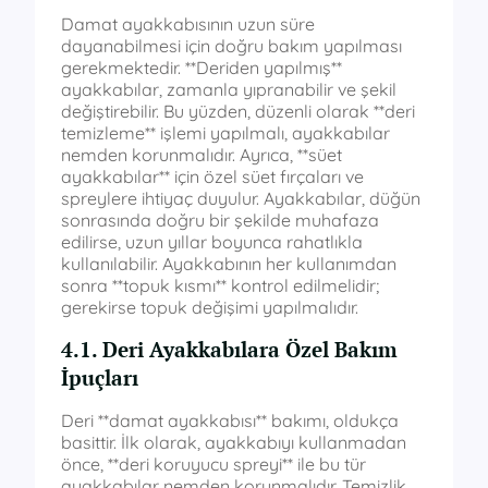
Damat ayakkabısının uzun süre
dayanabilmesi için doğru bakım yapılması
gerekmektedir. **Deriden yapılmış**
ayakkabılar, zamanla yıpranabilir ve şekil
değiştirebilir. Bu yüzden, düzenli olarak **deri
temizleme** işlemi yapılmalı, ayakkabılar
nemden korunmalıdır. Ayrıca, **süet
ayakkabılar** için özel süet fırçaları ve
spreylere ihtiyaç duyulur. Ayakkabılar, düğün
sonrasında doğru bir şekilde muhafaza
edilirse, uzun yıllar boyunca rahatlıkla
kullanılabilir. Ayakkabının her kullanımdan
sonra **topuk kısmı** kontrol edilmelidir;
gerekirse topuk değişimi yapılmalıdır.
4.1. Deri Ayakkabılara Özel Bakım
İpuçları
Deri **damat ayakkabısı** bakımı, oldukça
basittir. İlk olarak, ayakkabıyı kullanmadan
önce, **deri koruyucu spreyi** ile bu tür
ayakkabılar nemden korunmalıdır. Temizlik