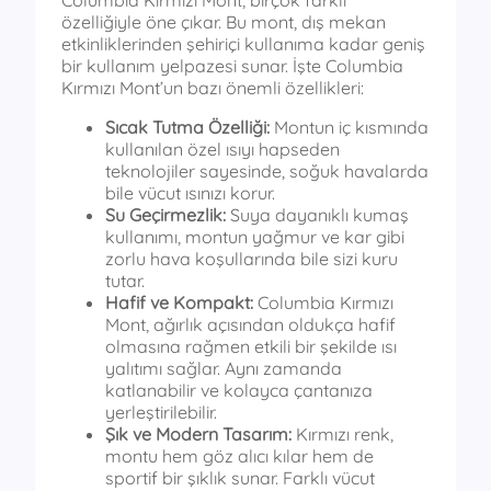
Columbia Kırmızı Mont, birçok farklı
özelliğiyle öne çıkar. Bu mont, dış mekan
etkinliklerinden şehiriçi kullanıma kadar geniş
bir kullanım yelpazesi sunar. İşte Columbia
Kırmızı Mont’un bazı önemli özellikleri:
Sıcak Tutma Özelliği:
Montun iç kısmında
kullanılan özel ısıyı hapseden
teknolojiler sayesinde, soğuk havalarda
bile vücut ısınızı korur.
Su Geçirmezlik:
Suya dayanıklı kumaş
kullanımı, montun yağmur ve kar gibi
zorlu hava koşullarında bile sizi kuru
tutar.
Hafif ve Kompakt:
Columbia Kırmızı
Mont, ağırlık açısından oldukça hafif
olmasına rağmen etkili bir şekilde ısı
yalıtımı sağlar. Aynı zamanda
katlanabilir ve kolayca çantanıza
yerleştirilebilir.
Şık ve Modern Tasarım:
Kırmızı renk,
montu hem göz alıcı kılar hem de
sportif bir şıklık sunar. Farklı vücut