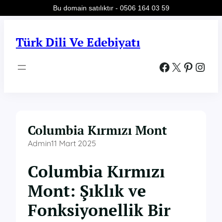
Bu domain satılıktır - 0506 164 03 59
İçeriğe
geç
Türk Dili Ve Edebiyatı
Facebook
X
Pinterest
Instagram
Columbia Kırmızı Mont
Admin
11 Mart 2025
Columbia Kırmızı
Mont: Şıklık ve
Fonksiyonellik Bir