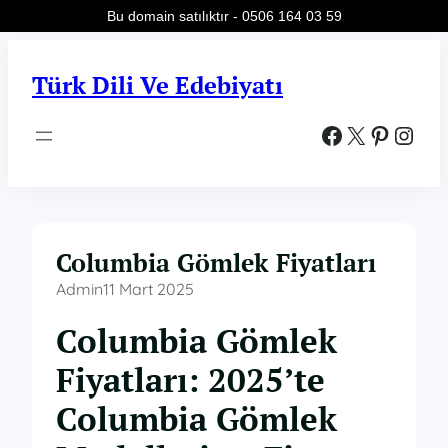
Bu domain satılıktır - 0506 164 03 59
İçeriğe
geç
Türk Dili Ve Edebiyatı
Facebook
X
Pinterest
Instagram
Columbia Gömlek Fiyatları
Admin
11 Mart 2025
Columbia Gömlek
Fiyatları: 2025’te
Columbia Gömlek