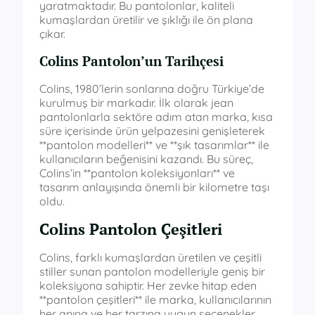
yaratmaktadır. Bu pantolonlar, kaliteli
kumaşlardan üretilir ve şıklığı ile ön plana
çıkar.
Colins Pantolon’un Tarihçesi
Colins, 1980’lerin sonlarına doğru Türkiye’de
kurulmuş bir markadır. İlk olarak jean
pantolonlarla sektöre adım atan marka, kısa
süre içerisinde ürün yelpazesini genişleterek
**pantolon modelleri** ve **şık tasarımlar** ile
kullanıcıların beğenisini kazandı. Bu süreç,
Colins’in **pantolon koleksiyonları** ve
tasarım anlayışında önemli bir kilometre taşı
oldu.
Colins Pantolon Çeşitleri
Colins, farklı kumaşlardan üretilen ve çeşitli
stiller sunan pantolon modelleriyle geniş bir
koleksiyona sahiptir. Her zevke hitap eden
**pantolon çeşitleri** ile marka, kullanıcılarının
her anına ve her tarzına uygun seçenekler