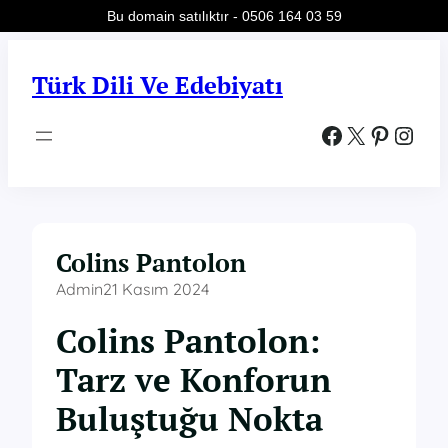
Bu domain satılıktır - 0506 164 03 59
İçeriğe
geç
Türk Dili Ve Edebiyatı
Facebook
X
Pinterest
Instagram
Colins Pantolon
Admin
21 Kasım 2024
Colins Pantolon:
Tarz ve Konforun
Buluştuğu Nokta