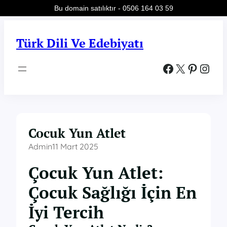
Bu domain satılıktır - 0506 164 03 59
İçeriğe
geç
Türk Dili Ve Edebiyatı
Facebook
X
Pinterest
Instagram
Cocuk Yun Atlet
Admin
11 Mart 2025
Çocuk Yun Atlet:
Çocuk Sağlığı İçin En
İyi Tercih